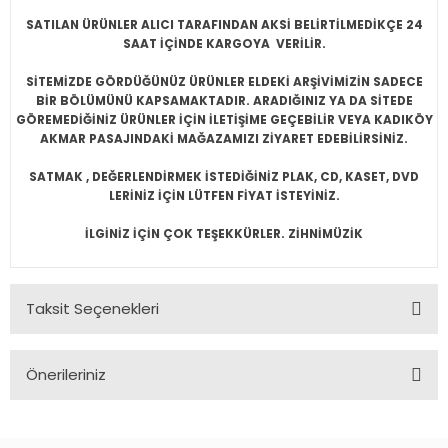
SATILAN ÜRÜNLER ALICI TARAFINDAN AKSİ BELİRTİLMEDİKÇE 24
SAAT İÇİNDE KARGOYA VERİLİR.
SİTEMİZDE GÖRDÜĞÜNÜZ ÜRÜNLER ELDEKİ ARŞİVİMİZİN SADECE
BİR BÖLÜMÜNÜ KAPSAMAKTADIR. ARADIĞINIZ YA DA SİTEDE
GÖREMEDİĞİNİZ ÜRÜNLER İÇİN İLETİŞİME GEÇEBİLİR VEYA KADIKÖY
AKMAR PASAJINDAKİ MAĞAZAMIZI ZİYARET EDEBİLİRSİNİZ.
SATMAK , DEĞERLENDİRMEK İSTEDİĞİNİZ PLAK, CD, KASET, DVD
LERİNİZ İÇİN LÜTFEN FİYAT İSTEYİNİZ.
İLGİNİZ İÇİN ÇOK TEŞEKKÜRLER. ZİHNİMÜZİK
Taksit Seçenekleri
Önerileriniz
Bu ürünün fiyat bilgisi, resim, ürün açıklamalarında ve diğer
konularda yetersiz gördüğünüz noktaları öneri formunu