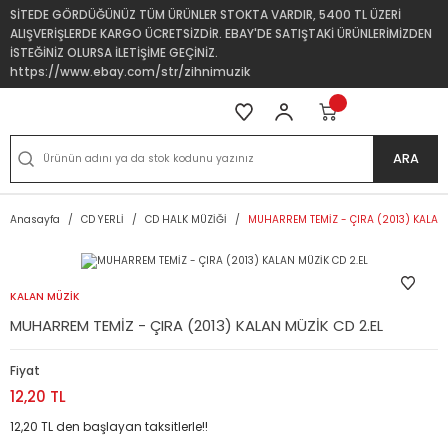
SİTEDE GÖRDÜĞÜNÜZ TÜM ÜRÜNLER STOKTA VARDIR, 5400 TL ÜZERİ
ALIŞVERİŞLERDE KARGO ÜCRETSİZDİR. EBAY'DE SATIŞTAKİ ÜRÜNLERİMİZDEN
İSTEĞİNİZ OLURSA İLETİŞİME GEÇİNİZ.
https://www.ebay.com/str/zihnimuzik
ARA
Anasayfa
CD YERLİ
CD HALK MÜZİĞİ
MUHARREM TEMİZ - ÇIRA (2013) KALAN 
KALAN MÜZİK
MUHARREM TEMİZ - ÇIRA (2013) KALAN MÜZİK CD 2.EL
Fiyat
12,20 TL
12,20 TL den başlayan taksitlerle!!