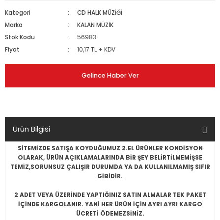
Kategori
CD HALK MÜZİĞİ
Marka
KALAN MÜZİK
Stok Kodu
56983
Fiyat
10,17 TL + KDV
Gelince Haber Ver
Ürün Bilgisi
SİTEMİZDE SATIŞA KOYDUĞUMUZ 2.EL ÜRÜNLER KONDİSYON
OLARAK, ÜRÜN AÇIKLAMALARINDA BİR ŞEY BELİRTİLMEMİŞSE
TEMİZ,SORUNSUZ ÇALIŞIR DURUMDA YA DA KULLANILMAMIŞ SIFIR
GİBİDİR.
2 ADET VEYA ÜZERİNDE YAPTIĞINIZ SATIN ALMALAR TEK PAKET
İÇİNDE KARGOLANIR. YANİ HER ÜRÜN İÇİN AYRI AYRI KARGO
ÜCRETİ ÖDEMEZSİNİZ.