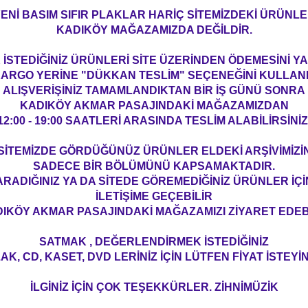
ENİ BASIM SIFIR PLAKLAR HARİÇ SİTEMİZDEKİ ÜRÜNL
KADIKÖY MAĞAZAMIZDA DEĞİLDİR.
İSTEDİĞİNİZ ÜRÜNLERİ SİTE ÜZERİNDEN ÖDEMESİNİ 
ARGO YERİNE "DÜKKAN TESLİM" SEÇENEĞİNİ KULLAN
ALIŞVERİŞİNİZ TAMAMLANDIKTAN BİR İŞ GÜNÜ SONRA
KADIKÖY AKMAR PASAJINDAKİ MAĞAZAMIZDAN
12:00 - 19:00 SAATLERİ ARASINDA TESLİM ALABİLİRSİNİZ
SİTEMİZDE GÖRDÜĞÜNÜZ ÜRÜNLER ELDEKİ ARŞİVİMİZİ
SADECE BİR BÖLÜMÜNÜ KAPSAMAKTADIR.
ARADIĞINIZ YA DA SİTEDE GÖREMEDİĞİNİZ ÜRÜNLER İÇİ
İLETİŞİME GEÇEBİLİR
IKÖY AKMAR PASAJINDAKİ MAĞAZAMIZI ZİYARET EDEBİ
SATMAK , DEĞERLENDİRMEK İSTEDİĞİNİZ
AK, CD, KASET, DVD LERİNİZ İÇİN LÜTFEN FİYAT İSTEYİN
İLGİNİZ İÇİN ÇOK TEŞEKKÜRLER. ZİHNİMÜZİK