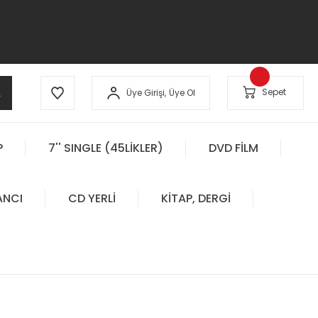
A
Sepet
Üye Girişi,
Üye Ol
P
7'' SINGLE (45LİKLER)
DVD FİLM
ANCI
CD YERLİ
KİTAP, DERGİ