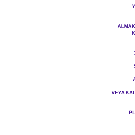
Y
ALMAK 
K
VEYA KAD
PL