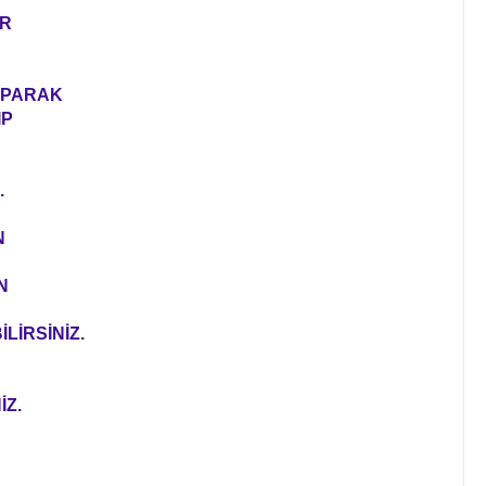
ER
YAPARAK
IP
.
N
N
LİRSİNİZ.
İZ.