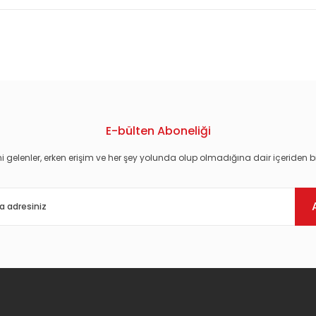
konularda yetersiz gördüğünüz noktaları öneri formunu kullanarak tarafım
E-bülten Aboneliği
i gelenler, erken erişim ve her şey yolunda olup olmadığına dair içeriden bi
Gönder