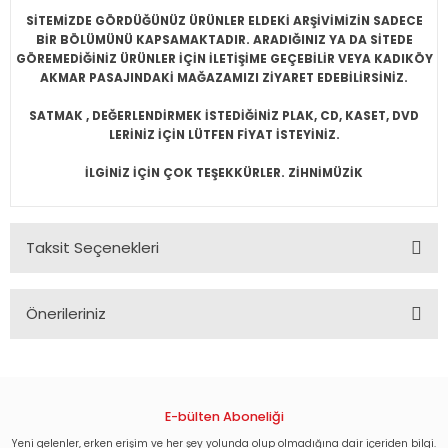
SİTEMİZDE GÖRDÜĞÜNÜZ ÜRÜNLER ELDEKİ ARŞİVİMİZİN SADECE
BİR BÖLÜMÜNÜ KAPSAMAKTADIR. ARADIĞINIZ YA DA SİTEDE
GÖREMEDİĞİNİZ ÜRÜNLER İÇİN İLETİŞİME GEÇEBİLİR VEYA KADIKÖY
AKMAR PASAJINDAKİ MAĞAZAMIZI ZİYARET EDEBİLİRSİNİZ.
SATMAK , DEĞERLENDİRMEK İSTEDİĞİNİZ PLAK, CD, KASET, DVD
LERİNİZ İÇİN LÜTFEN FİYAT İSTEYİNİZ.
İLGİNİZ İÇİN ÇOK TEŞEKKÜRLER. ZİHNİMÜZİK
Taksit Seçenekleri
Önerileriniz
Bu ürünün fiyat bilgisi, resim, ürün açıklamalarında ve diğer
konularda yetersiz gördüğünüz noktaları öneri formunu
kullanarak tarafımıza iletebilirsiniz.
Görüş ve önerileriniz için teşekkür ederiz.
E-bülten Aboneliği
Yeni gelenler, erken erişim ve her şey yolunda olup olmadığına dair içeriden bilgi.