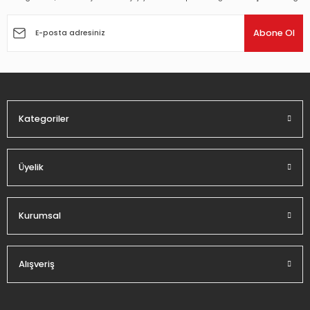
Ürün resmi kalitesiz, bozuk veya görüntülenemiyor.
Ürün açıklamasında eksik bilgiler bulunuyor.
Abone Ol
Ürün bilgilerinde hatalar bulunuyor.
Ürün fiyatı diğer sitelerden daha pahalı.
Bu ürüne benzer farklı alternatifler olmalı.
Kategoriler
Üyelik
Gönder
Kurumsal
Alışveriş