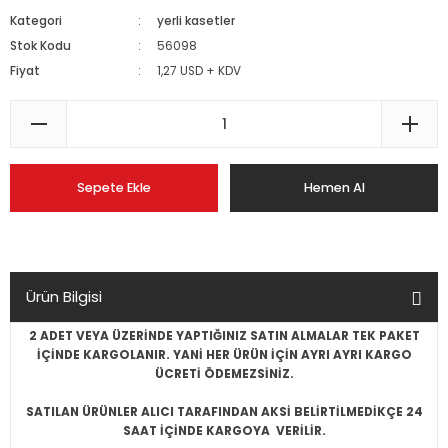
Kategori
yerli kasetler
Stok Kodu
56098
Fiyat
1,27 USD + KDV
Sepete Ekle
Hemen Al
Ürün Bilgisi
2 ADET VEYA ÜZERİNDE YAPTIĞINIZ SATIN ALMALAR TEK PAKET
İÇİNDE KARGOLANIR. YANİ HER ÜRÜN İÇİN AYRI AYRI KARGO
ÜCRETİ ÖDEMEZSİNİZ.
SATILAN ÜRÜNLER ALICI TARAFINDAN AKSİ BELİRTİLMEDİKÇE 24
SAAT İÇİNDE KARGOYA VERİLİR.