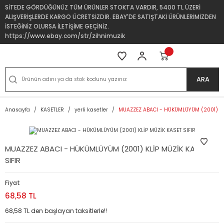
SİTEDE GÖRDÜĞÜNÜZ TÜM ÜRÜNLER STOKTA VARDIR, 5400 TL ÜZERİ
ALIŞVERİŞLERDE KARGO ÜCRETSİZDİR. EBAY'DE SATIŞTAKİ ÜRÜNLERİMİZDEN
İSTEĞİNİZ OLURSA İLETİŞİME GEÇİNİZ.
https://www.ebay.com/str/zihnimuzik
ARA
Anasayfa
KASETLER
yerli kasetler
MUAZZEZ ABACI - HÜKÜMLÜYÜM (2001) KLİ
MUAZZEZ ABACI - HÜKÜMLÜYÜM (2001) KLİP MÜZİK KASET
SIFIR
Fiyat
68,58 TL
68,58 TL den başlayan taksitlerle!!