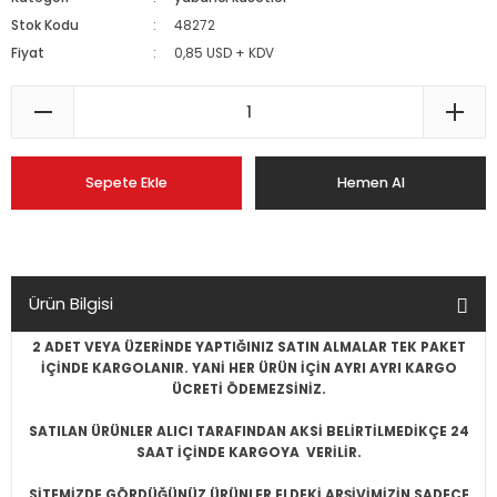
Stok Kodu
48272
Fiyat
0,85 USD + KDV
Sepete Ekle
Hemen Al
Ürün Bilgisi
2 ADET VEYA ÜZERİNDE YAPTIĞINIZ SATIN ALMALAR TEK PAKET
İÇİNDE KARGOLANIR. YANİ HER ÜRÜN İÇİN AYRI AYRI KARGO
ÜCRETİ ÖDEMEZSİNİZ.
SATILAN ÜRÜNLER ALICI TARAFINDAN AKSİ BELİRTİLMEDİKÇE 24
SAAT İÇİNDE KARGOYA VERİLİR.
SİTEMİZDE GÖRDÜĞÜNÜZ ÜRÜNLER ELDEKİ ARŞİVİMİZİN SADECE