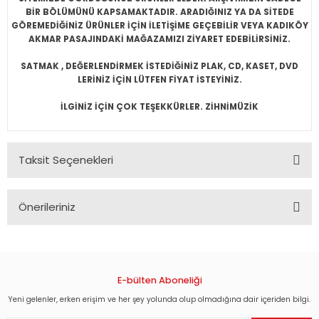
BİR BÖLÜMÜNÜ KAPSAMAKTADIR. ARADIĞINIZ YA DA SİTEDE
GÖREMEDİĞİNİZ ÜRÜNLER İÇİN İLETİŞİME GEÇEBİLİR VEYA KADIKÖY
AKMAR PASAJINDAKİ MAĞAZAMIZI ZİYARET EDEBİLİRSİNİZ.
SATMAK , DEĞERLENDİRMEK İSTEDİĞİNİZ PLAK, CD, KASET, DVD
LERİNİZ İÇİN LÜTFEN FİYAT İSTEYİNİZ.
İLGİNİZ İÇİN ÇOK TEŞEKKÜRLER. ZİHNİMÜZİK
Taksit Seçenekleri
Önerileriniz
Bu ürünün fiyat bilgisi, resim, ürün açıklamalarında ve diğer
konularda yetersiz gördüğünüz noktaları öneri formunu
kullanarak tarafımıza iletebilirsiniz.
Görüş ve önerileriniz için teşekkür ederiz.
E-bülten Aboneliği
Yeni gelenler, erken erişim ve her şey yolunda olup olmadığına dair içeriden bilgi.
Ürün resmi kalitesiz, bozuk veya görüntülenemiyor.