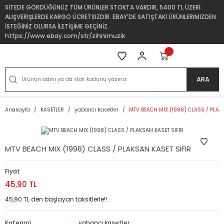
SİTEDE GÖRDÜĞÜNÜZ TÜM ÜRÜNLER STOKTA VARDIR, 5400 TL ÜZERİ
ALIŞVERİŞLERDE KARGO ÜCRETSİZDİR. EBAY'DE SATIŞTAKİ ÜRÜNLERİMİZDEN
İSTEĞİNİZ OLURSA İLETİŞİME GEÇİNİZ.
https://www.ebay.com/str/zihnimuzik
ARA
Anasayfa
KASETLER
yabancı kasetler
MTV BEACH MIX (1998) CLASS / PLAK
MTV BEACH MIX (1998) CLASS / PLAKSAN KASET SIFIR
Fiyat
45,90 TL
45,90 TL den başlayan taksitlerle!!
Kategori
yabancı kasetler