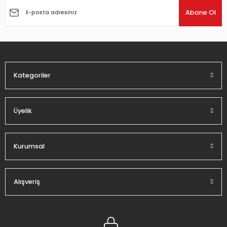
Ürün açıklamasında eksik bilgiler bulunuyor.
Abone Ol
Ürün bilgilerinde hatalar bulunuyor.
Ürün fiyatı diğer sitelerden daha pahalı.
Bu ürüne benzer farklı alternatifler olmalı.
Kategoriler
Üyelik
Gönder
Kurumsal
Alışveriş