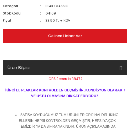
Kategori
PLAK CLASSIC
Stok Kodu
64169
Fiyat
33,90 TL + KDV
Gelince Haber Ver
Ürün Bilgisi
CBS Records 38472
İKİNCİ EL PLAKLAR KONTROLDEN GEÇMİŞTİR, KONDİSYON OLARAK 7
VE ÜSTÜ OLMASINA DİKKAT EDİYORUZ.
SATIŞA KOYDUĞUMUZ TÜM ÜRÜNLER ORİJİNALDİR, İKİNCİ
ELLERİN HEPSİ KONTROLDEN GEÇMİŞTİR, HEPSİ YA ÇOK
TEMİZDİR YA DA SIFIRA YAKINDIR. ÜRÜN AÇIKLAMASINDA