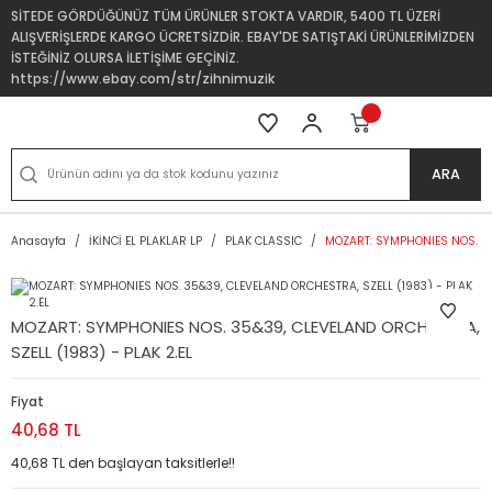
SİTEDE GÖRDÜĞÜNÜZ TÜM ÜRÜNLER STOKTA VARDIR, 5400 TL ÜZERİ
ALIŞVERİŞLERDE KARGO ÜCRETSİZDİR. EBAY'DE SATIŞTAKİ ÜRÜNLERİMİZDEN
İSTEĞİNİZ OLURSA İLETİŞİME GEÇİNİZ.
https://www.ebay.com/str/zihnimuzik
ARA
Anasayfa
İKİNCİ EL PLAKLAR LP
PLAK CLASSIC
MOZART: SYMPHONIES NOS. 35&
MOZART: SYMPHONIES NOS. 35&39, CLEVELAND ORCHESTRA,
SZELL (1983) - PLAK 2.EL
Fiyat
40,68 TL
40,68 TL den başlayan taksitlerle!!