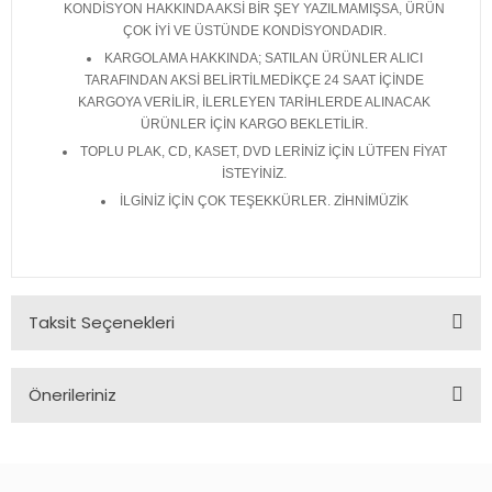
KONDİSYON HAKKINDA AKSİ BİR ŞEY YAZILMAMIŞSA, ÜRÜN
ÇOK İYİ VE ÜSTÜNDE KONDİSYONDADIR.
KARGOLAMA HAKKINDA; SATILAN ÜRÜNLER ALICI
TARAFINDAN AKSİ BELİRTİLMEDİKÇE 24 SAAT İÇİNDE
KARGOYA VERİLİR, İLERLEYEN TARİHLERDE ALINACAK
ÜRÜNLER İÇİN KARGO BEKLETİLİR.
TOPLU PLAK, CD, KASET, DVD LERİNİZ İÇİN LÜTFEN FİYAT
İSTEYİNİZ.
İLGİNİZ İÇİN ÇOK TEŞEKKÜRLER. ZİHNİMÜZİK
Taksit Seçenekleri
Önerileriniz
Bu ürünün fiyat bilgisi, resim, ürün açıklamalarında ve diğer
konularda yetersiz gördüğünüz noktaları öneri formunu
kullanarak tarafımıza iletebilirsiniz.