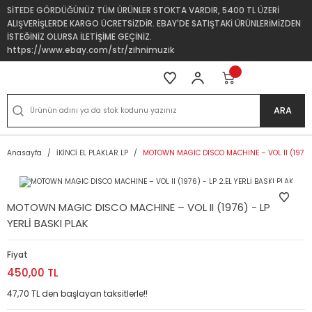
SİTEDE GÖRDÜĞÜNÜZ TÜM ÜRÜNLER STOKTA VARDIR, 5400 TL ÜZERİ
ALIŞVERİŞLERDE KARGO ÜCRETSİZDİR. EBAY'DE SATIŞTAKİ ÜRÜNLERİMİZDEN
İSTEĞİNİZ OLURSA İLETİŞİME GEÇİNİZ.
https://www.ebay.com/str/zihnimuzik
ARA
Anasayfa
İKİNCİ EL PLAKLAR LP
MOTOWN MAGIC DISCO MACHINE – VOL II (1976) -
MOTOWN MAGIC DISCO MACHINE – VOL II (1976) - LP 2.EL
YERLİ BASKI PLAK
Fiyat
450,00 TL
47,70 TL den başlayan taksitlerle!!