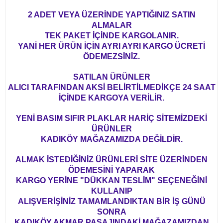
2 ADET VEYA ÜZERİNDE YAPTIĞINIZ SATIN
ALMALAR
TEK PAKET İÇİNDE KARGOLANIR.
YANİ HER ÜRÜN İÇİN AYRI AYRI KARGO ÜCRETİ
ÖDEMEZSİNİZ.
SATILAN ÜRÜNLER
ALICI TARAFINDAN AKSİ BELİRTİLMEDİKÇE 24 SAAT
İÇİNDE KARGOYA VERİLİR.
YENİ BASIM SIFIR PLAKLAR HARİÇ SİTEMİZDEKİ
ÜRÜNLER
KADIKÖY MAĞAZAMIZDA DEĞİLDİR.
ALMAK İSTEDİĞİNİZ ÜRÜNLERİ SİTE ÜZERİNDEN
ÖDEMESİNİ YAPARAK
KARGO YERİNE "DÜKKAN TESLİM" SEÇENEĞİNİ
KULLANIP
ALIŞVERİŞİNİZ TAMAMLANDIKTAN BİR İŞ GÜNÜ
SONRA
KADIKÖY AKMAR PASAJINDAKİ MAĞAZAMIZDAN