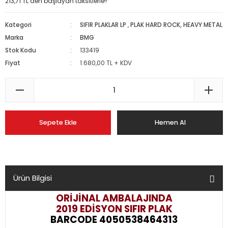
213,71 TL den başlayan taksitlerle!!
Kategori
SIFIR PLAKLAR LP
,
PLAK HARD ROCK, HEAVY METAL
Marka
BMG
Stok Kodu
133419
Fiyat
1.680,00 TL + KDV
Sepete Ekle
Hemen Al
Ürün Bilgisi
ORİJİNAL AMBALAJINDA
2019 EDİSYON
SIFIR PLAK
BARCODE 4050538464313