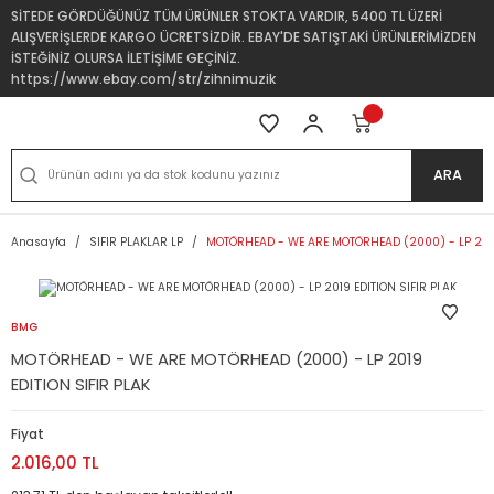
SİTEDE GÖRDÜĞÜNÜZ TÜM ÜRÜNLER STOKTA VARDIR, 5400 TL ÜZERİ
ALIŞVERİŞLERDE KARGO ÜCRETSİZDİR. EBAY'DE SATIŞTAKİ ÜRÜNLERİMİZDEN
İSTEĞİNİZ OLURSA İLETİŞİME GEÇİNİZ.
https://www.ebay.com/str/zihnimuzik
ARA
Anasayfa
SIFIR PLAKLAR LP
MOTÖRHEAD - WE ARE MOTÖRHEAD (2000) - LP 2019 
BMG
MOTÖRHEAD - WE ARE MOTÖRHEAD (2000) - LP 2019
EDITION SIFIR PLAK
Fiyat
2.016,00 TL