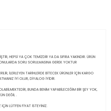
TİR, HEPSİ YA ÇOK TEMİZDİR YA DA SIFIRA YAKINDIR. ÜRÜN
 KONULARDA SORU SORULMASINA GEREK YOKTUR
İLİR, İLERLEYEN TARİHLERDE BİTECEK ÜRÜNLER İÇİN KARGO
ATMANIZ İYİ OLUR, DİYALOG İYİDİR.
 OLABİLMEKTEDİR, BUNDA BENİM YAPABİLECEĞİM BİR ŞEY YOK,
N DEĞİL .
ÇİN LÜTFEN FİYAT İSTEYİNİZ.