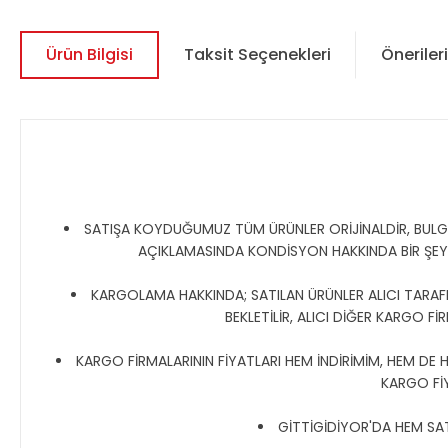
Ürün Bilgisi
Taksit Seçenekleri
Önerileri
SATIŞA KOYDUĞUMUZ TÜM ÜRÜNLER ORİJİNALDİR, BULGAR,
AÇIKLAMASINDA KONDİSYON HAKKINDA BİR ŞE
KARGOLAMA HAKKINDA; SATILAN ÜRÜNLER ALICI TARAFIN
BEKLETİLİR, ALICI DİĞER KARGO Fİ
KARGO FİRMALARININ FİYATLARI HEM İNDİRİMİM, HEM DE 
KARGO Fİ
GİTTİGİDİYOR'DA HEM SATI