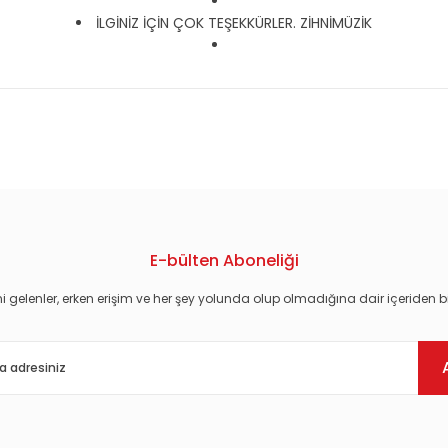
İLGİNİZ İÇİN ÇOK TEŞEKKÜRLER. ZİHNİMÜZİK
konularda yetersiz gördüğünüz noktaları öneri formunu kullanarak tarafım
E-bülten Aboneliği
i gelenler, erken erişim ve her şey yolunda olup olmadığına dair içeriden bi