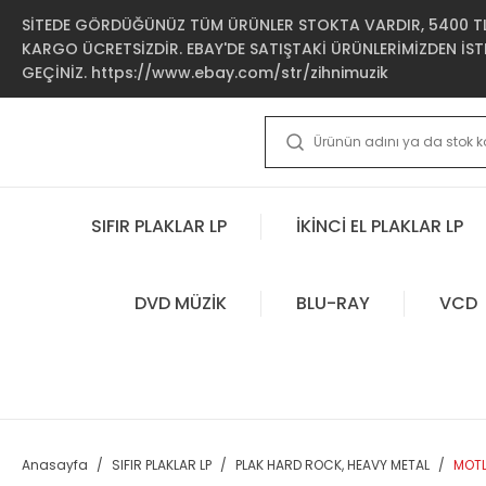
SİTEDE GÖRDÜĞÜNÜZ TÜM ÜRÜNLER STOKTA VARDIR, 5400 TL 
KARGO ÜCRETSİZDİR. EBAY'DE SATIŞTAKİ ÜRÜNLERİMİZDEN İSTE
GEÇİNİZ. https://www.ebay.com/str/zihnimuzik
SIFIR PLAKLAR LP
İKİNCİ EL PLAKLAR LP
DVD MÜZİK
BLU-RAY
VCD
Anasayfa
SIFIR PLAKLAR LP
PLAK HARD ROCK, HEAVY METAL
MOTL