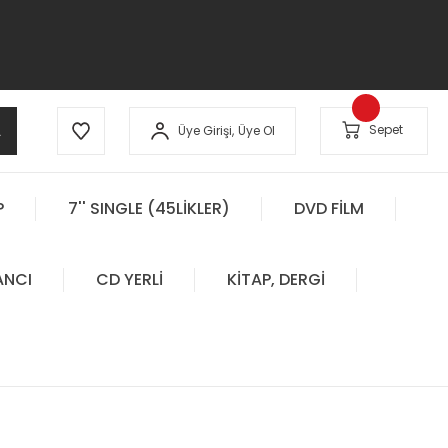
A
Sepet
Üye Girişi,
Üye Ol
P
7'' SINGLE (45LİKLER)
DVD FİLM
ANCI
CD YERLİ
KİTAP, DERGİ