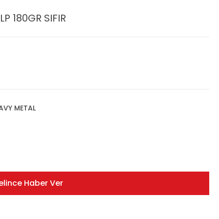
P 180GR SIFIR
AVY METAL
elince Haber Ver