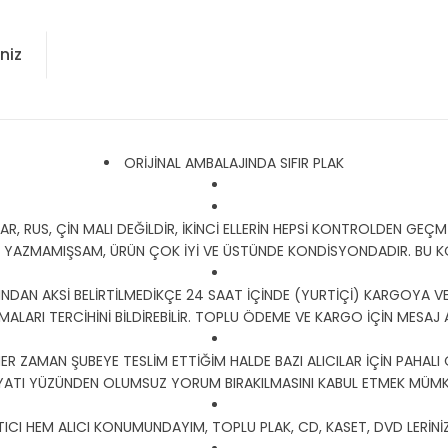
niz
ORİJİNAL AMBALAJINDA SIFIR PLAK
 RUS, ÇİN MALI DEĞİLDİR, İKİNCİ ELLERİN HEPSİ KONTROLDEN GEÇMİŞ
Y YAZMAMIŞSAM, ÜRÜN ÇOK İYİ VE ÜSTÜNDE KONDİSYONDADIR. BU
DAN AKSİ BELİRTİLMEDİKÇE 24 SAAT İÇİNDE (YURTİÇİ) KARGOYA VER
RMALARI TERCİHİNİ BİLDİREBİLİR. TOPLU ÖDEME VE KARGO İÇİN MESAJ 
HER ZAMAN ŞUBEYE TESLİM ETTİĞİM HALDE BAZI ALICILAR İÇİN PAHALI
YATI YÜZÜNDEN OLUMSUZ YORUM BIRAKILMASINI KABUL ETMEK MÜMKÜ
CI HEM ALICI KONUMUNDAYIM, TOPLU PLAK, CD, KASET, DVD LERİNİZ İ