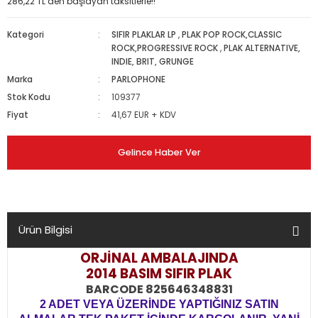
286,22 TL den başlayan taksitlerle!!
Kategori
SIFIR PLAKLAR LP
,
PLAK POP ROCK,CLASSIC
ROCK,PROGRESSIVE ROCK
,
PLAK ALTERNATIVE,
INDIE, BRIT, GRUNGE
Marka
PARLOPHONE
Stok Kodu
109377
Fiyat
41,67 EUR + KDV
Gelince Haber Ver
Ürün Bilgisi
ORJİNAL AMBALAJINDA
2014 BASIM
SIFIR PLAK
BARCODE 825646348831
2 ADET VEYA ÜZERİNDE YAPTIĞINIZ SATIN