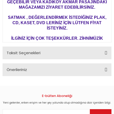
GEÇEBİLİR VEYA KADIKÖY AKMAR PASAJINDAKİ
MAĞAZAMIZI ZİYARET EDEBİLİRSİNİZ.
SATMAK , DEĞERLENDİRMEK İSTEDİĞİNİZ PLAK,
CD, KASET, DVD LERİNİZ İÇİN LÜTFEN FİYAT
İSTEYİNİZ.
İLGİNİZ İÇİN ÇOK TEŞEKKÜRLER. ZİHNİMÜZİK
Taksit Seçenekleri
Önerileriniz
Bu ürünün fiyat bilgisi, resim, ürün açıklamalarında ve diğer
konularda yetersiz gördüğünüz noktaları öneri formunu
kullanarak tarafımıza iletebilirsiniz.
Görüş ve önerileriniz için teşekkür ederiz.
E-bülten Aboneliği
Yeni gelenler, erken erişim ve her şey yolunda olup olmadığına dair içeriden bilgi.
Ürün resmi kalitesiz, bozuk veya görüntülenemiyor.