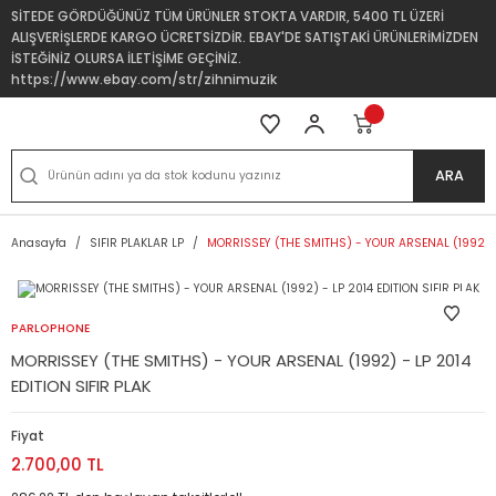
SİTEDE GÖRDÜĞÜNÜZ TÜM ÜRÜNLER STOKTA VARDIR, 5400 TL ÜZERİ
ALIŞVERİŞLERDE KARGO ÜCRETSİZDİR. EBAY'DE SATIŞTAKİ ÜRÜNLERİMİZDEN
İSTEĞİNİZ OLURSA İLETİŞİME GEÇİNİZ.
https://www.ebay.com/str/zihnimuzik
ARA
Anasayfa
SIFIR PLAKLAR LP
MORRISSEY (THE SMITHS) - YOUR ARSENAL (1992) - 
PARLOPHONE
MORRISSEY (THE SMITHS) - YOUR ARSENAL (1992) - LP 2014
EDITION SIFIR PLAK
Fiyat
2.700,00 TL