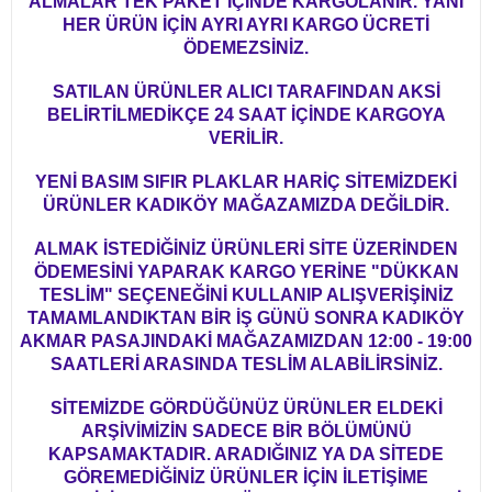
ALMALAR TEK PAKET İÇİNDE KARGOLANIR. YANİ
HER ÜRÜN İÇİN AYRI AYRI KARGO ÜCRETİ
ÖDEMEZSİNİZ.
SATILAN ÜRÜNLER ALICI TARAFINDAN AKSİ
BELİRTİLMEDİKÇE 24 SAAT İÇİNDE KARGOYA
VERİLİR.
YENİ BASIM SIFIR PLAKLAR HARİÇ SİTEMİZDEKİ
ÜRÜNLER KADIKÖY MAĞAZAMIZDA DEĞİLDİR.
ALMAK İSTEDİĞİNİZ ÜRÜNLERİ SİTE ÜZERİNDEN
ÖDEMESİNİ YAPARAK KARGO YERİNE "DÜKKAN
TESLİM" SEÇENEĞİNİ KULLANIP ALIŞVERİŞİNİZ
TAMAMLANDIKTAN BİR İŞ GÜNÜ SONRA KADIKÖY
AKMAR PASAJINDAKİ MAĞAZAMIZDAN 12:00 - 19:00
SAATLERİ ARASINDA TESLİM ALABİLİRSİNİZ.
SİTEMİZDE GÖRDÜĞÜNÜZ ÜRÜNLER ELDEKİ
ARŞİVİMİZİN SADECE BİR BÖLÜMÜNÜ
KAPSAMAKTADIR. ARADIĞINIZ YA DA SİTEDE
GÖREMEDİĞİNİZ ÜRÜNLER İÇİN İLETİŞİME