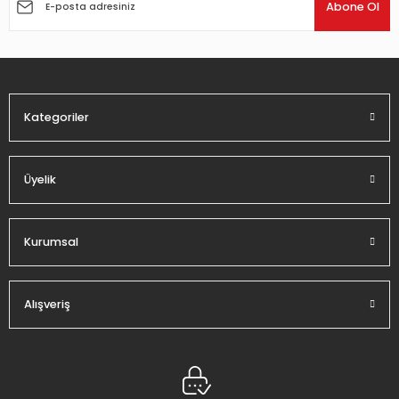
Ürün açıklamasında eksik bilgiler bulunuyor.
Abone Ol
Ürün bilgilerinde hatalar bulunuyor.
Ürün fiyatı diğer sitelerden daha pahalı.
Bu ürüne benzer farklı alternatifler olmalı.
Kategoriler
Üyelik
Gönder
Kurumsal
Alışveriş