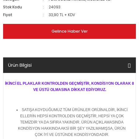
Stok Kodu
24093
Fiyat
33,90 TL + KDV
Gelince Haber Ver
Ürün Bilgisi
İKİNCİ EL PLAKLAR KONTROLDEN GEÇMİŞTİR, KONDİSYON OLARAK 8
VE ÜSTÜ OLMASINA DİKKAT EDİYORUZ.
SATIŞA KOYDUĞUMUZ TÜM ÜRÜNLER ORİJİNALDİR, İKİNCİ
ELLERİN HEPSİ KONTROLDEN GEÇMİŞTİR, HEPSİ YA ÇOK
TEMİZDİR YA DA SIFIRA YAKINDIR. ÜRÜN AÇIKLAMASINDA
KONDİSYON HAKKINDA AKSİ BİR ŞEY YAZILMAMIŞSA, ÜRÜN
ÇOK İYİ VE ÜSTÜNDE KONDİSYONDADIR.