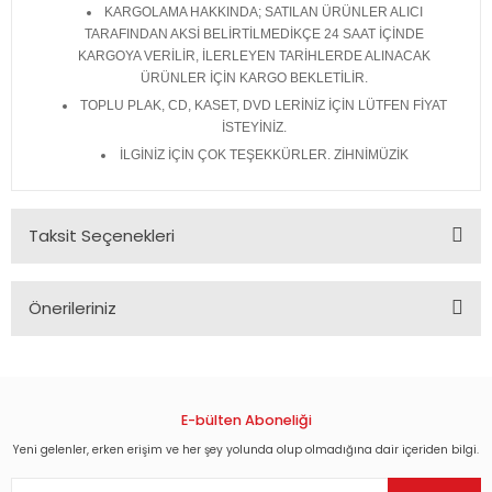
KARGOLAMA HAKKINDA; SATILAN ÜRÜNLER ALICI
TARAFINDAN AKSİ BELİRTİLMEDİKÇE 24 SAAT İÇİNDE
KARGOYA VERİLİR, İLERLEYEN TARİHLERDE ALINACAK
ÜRÜNLER İÇİN KARGO BEKLETİLİR.
TOPLU PLAK, CD, KASET, DVD LERİNİZ İÇİN LÜTFEN FİYAT
İSTEYİNİZ.
İLGİNİZ İÇİN ÇOK TEŞEKKÜRLER. ZİHNİMÜZİK
Taksit Seçenekleri
Önerileriniz
Bu ürünün fiyat bilgisi, resim, ürün açıklamalarında ve diğer
konularda yetersiz gördüğünüz noktaları öneri formunu
kullanarak tarafımıza iletebilirsiniz.
Görüş ve önerileriniz için teşekkür ederiz.
E-bülten Aboneliği
Yeni gelenler, erken erişim ve her şey yolunda olup olmadığına dair içeriden bilgi.
Ürün resmi kalitesiz, bozuk veya görüntülenemiyor.