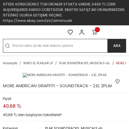
SİTEDE GÖRDÜĞÜNÜZ TÜM ÜRÜNLER STOKTA VARDIR, 5400 TL ÜZERİ
ALIŞVERİŞLERDE KARGO ÜCRETSİZDİR. EBAY'DE SATIŞTAKİ ÜRÜNLERİMİZDEN
İSTEĞİNİZ OLURSA İLETİŞİME GEÇİNİZ.
https://www.ebay.com/str/zihnimuzik
ARA
Anasayfa
İKİNCİ EL PLAKLAR LP
PLAK SOUNDTRACKS, MUSICALS vb.
MORE AM
MORE AMERICAN GRAFFITI - SOUNDTRACK - 2.EL 2PLAK
Fiyat
40,68 TL
40,68 TL den başlayan taksitlerle!!
Kategori
PLAK SOUNDTRACKS, MUSICALS vb.