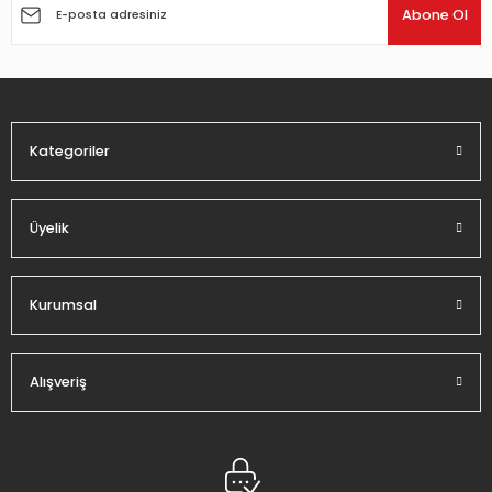
Ürün açıklamasında eksik bilgiler bulunuyor.
Abone Ol
Ürün bilgilerinde hatalar bulunuyor.
Ürün fiyatı diğer sitelerden daha pahalı.
Bu ürüne benzer farklı alternatifler olmalı.
Kategoriler
Üyelik
Gönder
Kurumsal
Alışveriş