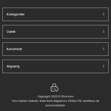
Bu ürüne benzer farklı alternatifler olmalı.
Kategoriler
Üyelik
Gönder
Kurumsal
Alışveriş
Copyright 2023 © Zihni.com
Tüm Hakları Saklıdır. Kredi kartı bilgileriniz 256bit SSL sertifikası ile
korunmaktadır.