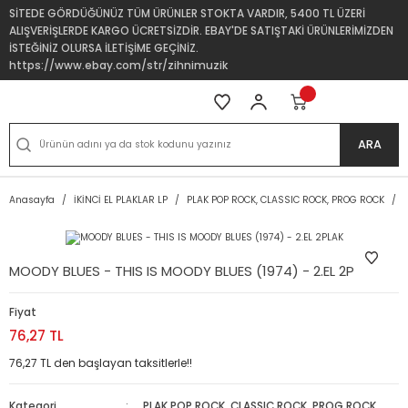
SİTEDE GÖRDÜĞÜNÜZ TÜM ÜRÜNLER STOKTA VARDIR, 5400 TL ÜZERİ
ALIŞVERİŞLERDE KARGO ÜCRETSİZDİR. EBAY'DE SATIŞTAKİ ÜRÜNLERİMİZDEN
İSTEĞİNİZ OLURSA İLETİŞİME GEÇİNİZ.
https://www.ebay.com/str/zihnimuzik
ARA
Anasayfa
İKİNCİ EL PLAKLAR LP
PLAK POP ROCK, CLASSIC ROCK, PROG ROCK
MOODY BLUES - THIS IS MOODY BLUES (1974) - 2.EL 2PLAK
Fiyat
76,27 TL
76,27 TL den başlayan taksitlerle!!
Kategori
PLAK POP ROCK, CLASSIC ROCK, PROG ROCK