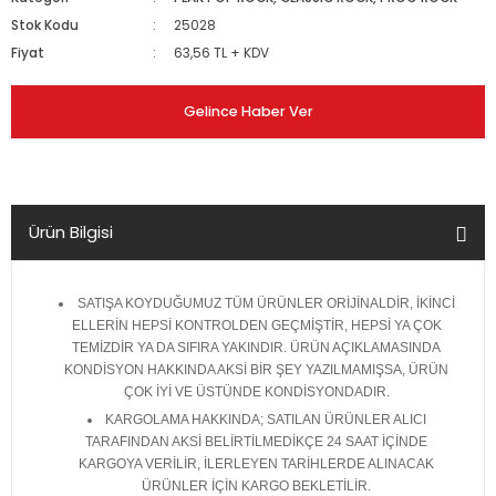
Stok Kodu
25028
Fiyat
63,56 TL + KDV
Gelince Haber Ver
Ürün Bilgisi
SATIŞA KOYDUĞUMUZ TÜM ÜRÜNLER ORİJİNALDİR, İKİNCİ
ELLERİN HEPSİ KONTROLDEN GEÇMİŞTİR, HEPSİ YA ÇOK
TEMİZDİR YA DA SIFIRA YAKINDIR. ÜRÜN AÇIKLAMASINDA
KONDİSYON HAKKINDA AKSİ BİR ŞEY YAZILMAMIŞSA, ÜRÜN
ÇOK İYİ VE ÜSTÜNDE KONDİSYONDADIR.
KARGOLAMA HAKKINDA; SATILAN ÜRÜNLER ALICI
TARAFINDAN AKSİ BELİRTİLMEDİKÇE 24 SAAT İÇİNDE
KARGOYA VERİLİR, İLERLEYEN TARİHLERDE ALINACAK
ÜRÜNLER İÇİN KARGO BEKLETİLİR.