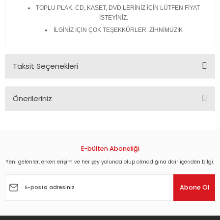
TOPLU PLAK, CD, KASET, DVD LERİNİZ İÇİN LÜTFEN FİYAT
İSTEYİNİZ.
İLGİNİZ İÇİN ÇOK TEŞEKKÜRLER. ZİHNİMÜZİK
Taksit Seçenekleri
Önerileriniz
Bu ürünün fiyat bilgisi, resim, ürün açıklamalarında ve diğer
konularda yetersiz gördüğünüz noktaları öneri formunu
kullanarak tarafımıza iletebilirsiniz.
Görüş ve önerileriniz için teşekkür ederiz.
E-bülten Aboneliği
Yeni gelenler, erken erişim ve her şey yolunda olup olmadığına dair içeriden bilgi.
Ürün resmi kalitesiz, bozuk veya görüntülenemiyor.
Ürün açıklamasında eksik bilgiler bulunuyor.
Abone Ol
Ürün bilgilerinde hatalar bulunuyor.
Ürün fiyatı diğer sitelerden daha pahalı.