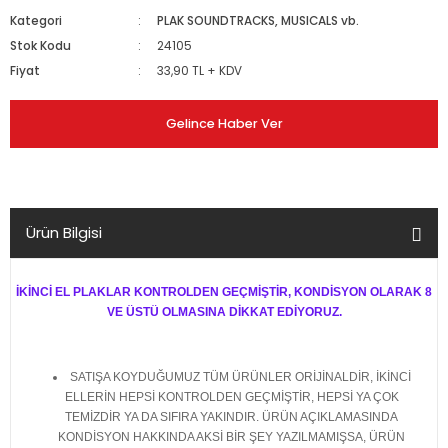
Kategori
PLAK SOUNDTRACKS, MUSICALS vb.
Stok Kodu
24105
Fiyat
33,90 TL + KDV
Gelince Haber Ver
Ürün Bilgisi
İKİNCİ EL PLAKLAR KONTROLDEN GEÇMİŞTİR, KONDİSYON OLARAK 8
VE ÜSTÜ OLMASINA DİKKAT EDİYORUZ.
SATIŞA KOYDUĞUMUZ TÜM ÜRÜNLER ORİJİNALDİR, İKİNCİ
ELLERİN HEPSİ KONTROLDEN GEÇMİŞTİR, HEPSİ YA ÇOK
TEMİZDİR YA DA SIFIRA YAKINDIR. ÜRÜN AÇIKLAMASINDA
KONDİSYON HAKKINDA AKSİ BİR ŞEY YAZILMAMIŞSA, ÜRÜN