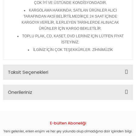
ÇOK İYİ VE ÜSTÜNDE KONDİSYONDADIR.
KARGOLAMA HAKKINDA; SATILAN ÜRÜNLER ALICI
TARAFINDAN AKSİ BELİRTİLMEDİKÇE 24 SAAT İÇİNDE
KARGOYA VERİLİR, İLERLEYEN TARİHLERDE ALINACAK
ÜRÜNLER İÇİN KARGO BEKLETİLİR.
TOPLU PLAK, CD, KASET, DVD LERİNİZ İÇİN LÜTFEN FİYAT
İSTEYİNİZ.
İLGİNİZ İÇİN ÇOK TEŞEKKÜRLER. ZİHNİMÜZİK
Taksit Seçenekleri
Önerileriniz
Bu ürünün fiyat bilgisi, resim, ürün açıklamalarında ve diğer
konularda yetersiz gördüğünüz noktaları öneri formunu
kullanarak tarafımıza iletebilirsiniz.
Görüş ve önerileriniz için teşekkür ederiz.
E-bülten Aboneliği
Yeni gelenler, erken erişim ve her şey yolunda olup olmadığına dair içeriden bilgi.