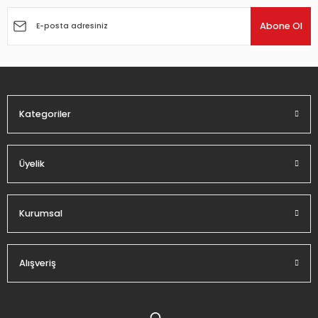
Ürün resmi kalitesiz, bozuk veya görüntülenemiyor.
Ürün açıklamasında eksik bilgiler bulunuyor.
Abone Ol
Ürün bilgilerinde hatalar bulunuyor.
Ürün fiyatı diğer sitelerden daha pahalı.
Bu ürüne benzer farklı alternatifler olmalı.
Kategoriler
Üyelik
Gönder
Kurumsal
Alışveriş