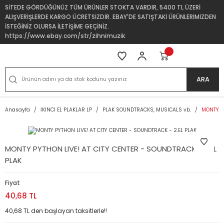
SİTEDE GÖRDÜĞÜNÜZ TÜM ÜRÜNLER STOKTA VARDIR, 5400 TL ÜZERİ
ALIŞVERİŞLERDE KARGO ÜCRETSİZDİR. EBAY'DE SATIŞTAKİ ÜRÜNLERİMİZDEN
İSTEĞİNİZ OLURSA İLETİŞİME GEÇİNİZ.
https://www.ebay.com/str/zihnimuzik
ARA
Anasayfa
İKİNCİ EL PLAKLAR LP
PLAK SOUNDTRACKS, MUSICALS vb.
MONTY PY
MONTY PYTHON LIVE! AT CITY CENTER - SOUNDTRACK - 2.EL
PLAK
Fiyat
40,68 TL
40,68 TL den başlayan taksitlerle!!