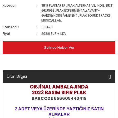
Kategori
SIFIR PLAKLAR LP
,
PLAK ALTERNATIVE, INDIE, BRIT,
GRUNGE
,
PLAK EXPERIMENTAL/AVANT-
GARDE/NOISE/AMBIENT
,
PLAK SOUNDTRACKS,
MUSICALS vb.
Stok Kodu
109420
Fiyat
29,86 EUR + KDV
Gelince Haber Ver
Ürün Bilgisi
ORJİNAL AMBALAJINDA
2023 BASIM SIFIR PLAK
BARCODE 656605440415
2 ADET VEYA ÜZERİNDE YAPTIĞINIZ SATIN
ALMALAR