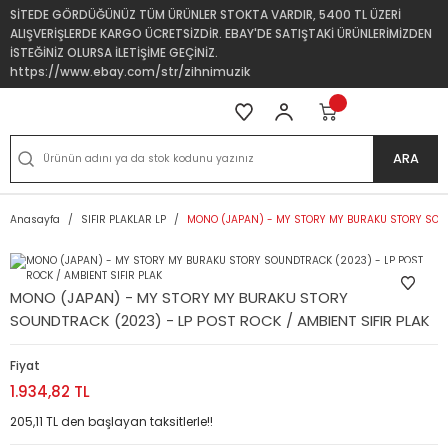
SİTEDE GÖRDÜĞÜNÜZ TÜM ÜRÜNLER STOKTA VARDIR, 5400 TL ÜZERİ
ALIŞVERİŞLERDE KARGO ÜCRETSİZDİR. EBAY'DE SATIŞTAKİ ÜRÜNLERİMİZDEN
İSTEĞİNİZ OLURSA İLETİŞİME GEÇİNİZ.
https://www.ebay.com/str/zihnimuzik
ARA
Anasayfa
SIFIR PLAKLAR LP
MONO (JAPAN) - MY STORY MY BURAKU STORY SOUND
MONO (JAPAN) - MY STORY MY BURAKU STORY
SOUNDTRACK (2023) - LP POST ROCK / AMBIENT SIFIR PLAK
Fiyat
1.934,82 TL
205,11 TL den başlayan taksitlerle!!