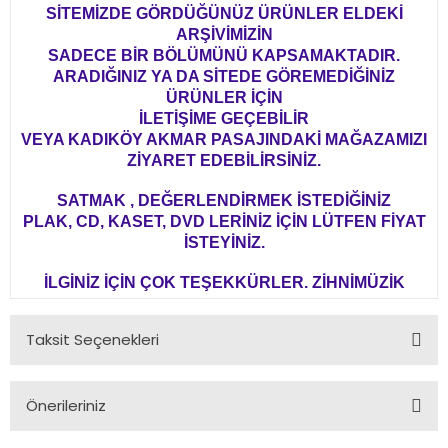
SİTEMİZDE GÖRDÜĞÜNÜZ ÜRÜNLER ELDEKİ
ARŞİVİMİZİN
SADECE BİR BÖLÜMÜNÜ KAPSAMAKTADIR.
ARADIĞINIZ YA DA SİTEDE GÖREMEDİĞİNİZ
ÜRÜNLER İÇİN
İLETİŞİME GEÇEBİLİR
VEYA KADIKÖY AKMAR PASAJINDAKİ MAĞAZAMIZI
ZİYARET EDEBİLİRSİNİZ.
SATMAK , DEĞERLENDİRMEK İSTEDİĞİNİZ
PLAK, CD, KASET, DVD LERİNİZ İÇİN LÜTFEN FİYAT
İSTEYİNİZ.
İLGİNİZ İÇİN ÇOK TEŞEKKÜRLER. ZİHNİMÜZİK
Taksit Seçenekleri
Önerileriniz
Bu ürünün fiyat bilgisi, resim, ürün açıklamalarında ve diğer