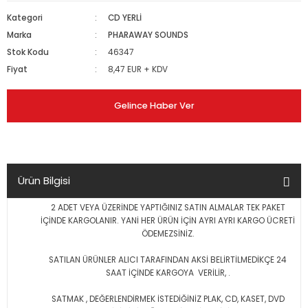
Kategori
CD YERLİ
Marka
PHARAWAY SOUNDS
Stok Kodu
46347
Fiyat
8,47 EUR + KDV
Gelince Haber Ver
Ürün Bilgisi
2 ADET VEYA ÜZERİNDE YAPTIĞINIZ SATIN ALMALAR TEK PAKET
İÇİNDE KARGOLANIR. YANİ HER ÜRÜN İÇİN AYRI AYRI KARGO ÜCRETİ
ÖDEMEZSİNİZ.
SATILAN ÜRÜNLER ALICI TARAFINDAN AKSİ BELİRTİLMEDİKÇE 24
SAAT İÇİNDE KARGOYA VERİLİR, .
SATMAK , DEĞERLENDİRMEK İSTEDİĞİNİZ PLAK, CD, KASET, DVD