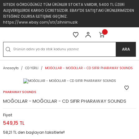
SİTEDE GÖRDÜĞÜNÜZ TÜM ÜRÜNLER STOKTA VARDIR, 5400 TL ÜZERİ
ALIŞVERİŞLERDE KARGO ÜCRETSİZDİR. EBAY'DE SATIŞTAKİ ÜRÜNLERİMİZDEN
İSTEĞİNİZ OLURSA İLETİŞİME GEÇİNİZ.
https://www.ebay.com/str/zihnimuzik
ARA
Anasayfa
CD YERLİ
MOĞOLLAR - MOĞOLLAR - CD SIFIR PHARAWAY SOUNDS
PHARAWAY SOUNDS
MOĞOLLAR - MOĞOLLAR - CD SIFIR PHARAWAY SOUNDS
Fiyat
549,15 TL
58,21 TL den başlayan taksitlerle!!