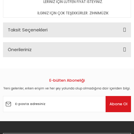
LERİNİZ İÇİN LÜTFEN FİYAT İSTEYİNİZ.
İLGİNİZ İÇİN ÇOK TEŞEKKÜRLER. ZİHNİMÜZİK
Taksit Seçenekleri
Önerileriniz
Bu ürünün fiyat bilgisi, resim, ürün açıklamalarında ve diğer
konularda yetersiz gördüğünüz noktaları öneri formunu
kullanarak tarafımıza iletebilirsiniz.
Görüş ve önerileriniz için teşekkür ederiz.
E-bülten Aboneliği
Yeni gelenler, erken erişim ve her şey yolunda olup olmadığına dair içeriden bilgi.
Ürün resmi kalitesiz, bozuk veya görüntülenemiyor.
Ürün açıklamasında eksik bilgiler bulunuyor.
Abone Ol
Ürün bilgilerinde hatalar bulunuyor.
Ürün fiyatı diğer sitelerden daha pahalı.
Bu ürüne benzer farklı alternatifler olmalı.