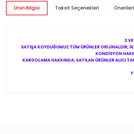
Ürün Bilgisi
Taksit Seçenekleri
Önerileri
2 VE
SATIŞA KOYDUĞUMUZ TÜM ÜRÜNLER ORİJİNALDİR, İKİ
KONDİSYON HAKKI
KARGOLAMA HAKKINDA; SATILAN ÜRÜNLER ALICI TARA
T
Bu ürünün fiyat bilgisi, resim, ürün açıklamalarında ve diğer 
Görüş ve önerileriniz için teşekkür ederiz.
Ürün resmi kalitesiz, bozuk veya görüntülenemiyor.