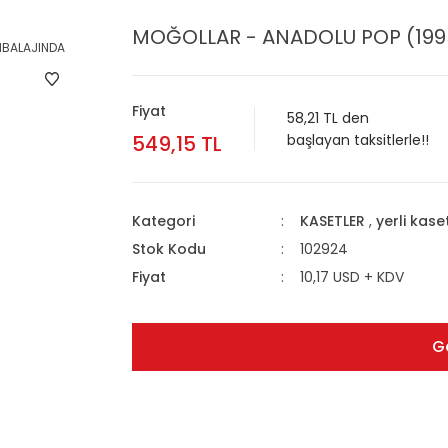
MOĞOLLAR - ANADOLU POP (1995
Fiyat
58,21 TL den
549,15 TL
başlayan taksitlerle!!
Kategori
KASETLER
,
yerli kase
Stok Kodu
102924
Fiyat
10,17 USD + KDV
G