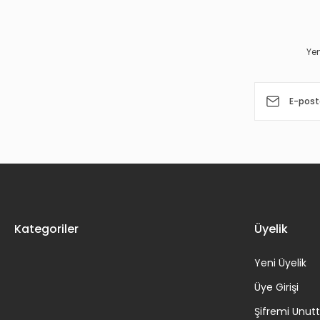
Ürün açıklamasında eksik bilgiler bulunuyor.
Ürün bilgilerinde hatalar bulunuyor.
Yen
Ürün fiyatı diğer sitelerden daha pahalı.
Bu ürüne benzer farklı alternatifler olmalı.
Kategoriler
Üyelik
Yeni Üyelik
Üye Girişi
Şifremi Unu