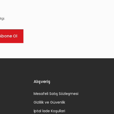
lgi.
Abone Ol
Alışveriş
Mesafeli Satış Sözleşmesi
Gizlilik ve Güvenlik
İptal İade Koşullari