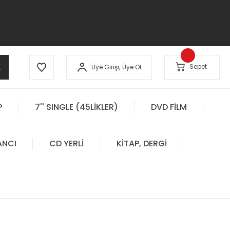
A
Sepet
Üye Girişi,
Üye Ol
P
7'' SINGLE (45LİKLER)
DVD FİLM
ANCI
CD YERLİ
KİTAP, DERGİ