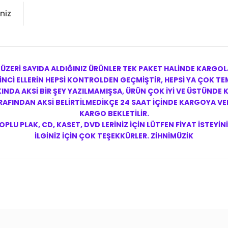
niz
 ÜZERİ SAYIDA ALDIĞINIZ ÜRÜNLER TEK PAKET HALİNDE KARGOL
NCİ ELLERİN HEPSİ KONTROLDEN GEÇMİŞTİR, HEPSİ YA ÇOK TEM
NDA AKSİ BİR ŞEY YAZILMAMIŞSA, ÜRÜN ÇOK İYİ VE ÜSTÜNDE
FINDAN AKSİ BELİRTİLMEDİKÇE 24 SAAT İÇİNDE KARGOYA VERİ
KARGO BEKLETİLİR.
OPLU PLAK, CD, KASET, DVD LERİNİZ İÇİN LÜTFEN FİYAT İSTEYİNİ
İLGİNİZ İÇİN ÇOK TEŞEKKÜRLER. ZİHNİMÜZİK
konularda yetersiz gördüğünüz noktaları öneri formunu kullanarak tarafım