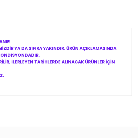
ANIR
İZDİR YA DA SIFIRA YAKINDIR. ÜRÜN AÇIKLAMASINDA
 KONDİSYONDADIR.
LİR, İLERLEYEN TARİHLERDE ALINACAK ÜRÜNLER İÇİN
Z.
ıza iletebilirsiniz.