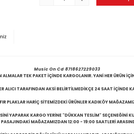
niz
Music On Cd 8718627229033
N ALMALAR TEK PAKET İÇİNDE KARGOLANIR. YANİ HER ÜRÜN İÇİ
R ALICI TARAFINDAN AKSİ BELİRTİLMEDİKÇE 24 SAAT İÇİNDE K
IFIR PLAKLAR HARİÇ SİTEMİZDEKİ ÜRÜNLER KADIKÖY MAĞAZAMI
ESİNİ YAPARAK KARGO YERİNE "DÜKKAN TESLİM" SEÇENEĞİNİ KU
ASAJINDAKİ MAĞAZAMIZDAN 12:00 - 19:00 SAATLERİ ARASINDA