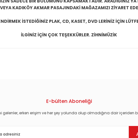
ZİN SADECE BİR BÖLÜMÜNÜ KAPSAMAKTADIR. ARADIĞINIZ YA D
 VEYA KADIKÖY AKMAR PASAJINDAKİ MAĞAZAMIZI ZİYARET EDEB
DİRMEK İSTEDİĞİNİZ PLAK, CD, KASET, DVD LERİNİZ İÇİN LÜTFE
İLGİNİZ İÇİN ÇOK TEŞEKKÜRLER. ZİHNİMÜZİK
konularda yetersiz gördüğünüz noktaları öneri formunu kullanarak tarafım
E-bülten Aboneliği
i gelenler, erken erişim ve her şey yolunda olup olmadığına dair içeriden bi