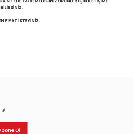
A SİTEDE GÖREMEDİĞİNİZ ÜRÜNLER İÇİN İLETİŞİME
İLİRSİNİZ.
N FİYAT İSTEYİNİZ.
ıza iletebilirsiniz.
lgi.
Abone Ol