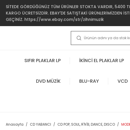
SİTEDE GÖRDÜĞÜNÜZ TÜM ÜRÜNLER STOKTA VARDIR, 5400 TL 
KARGO ÜCRETSİZDİR. EBAY'DE SATIŞTAKİ ÜRÜNLERİMİZDEN İSTE
GEÇİNİZ. https://www.ebay.com/str/zihnimuzik
SIFIR PLAKLAR LP
İKİNCİ EL PLAKLAR LP
DVD MÜZİK
BLU-RAY
VCD
Anasayfa
CD YABANCI
CD POP, SOUL, R'N'B, DANCE, DISCO
MODE