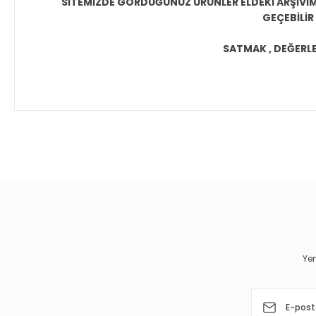
SİTEMİZDE GÖRDÜĞÜNÜZ ÜRÜNLER ELDEKİ ARŞİVİMİ
GEÇEBİLİR
SATMAK , DEĞERLEN
Bu ürünün fiyat bilgisi, resim, ürün açıklamalarında ve diğer 
Görüş ve önerileriniz için teşekkür ederiz.
Ürün resmi kalitesiz, bozuk veya görüntülenemiyor.
Ürün açıklamasında eksik bilgiler bulunuyor.
Ürün bilgilerinde hatalar bulunuyor.
Yen
Ürün fiyatı diğer sitelerden daha pahalı.
Bu ürüne benzer farklı alternatifler olmalı.