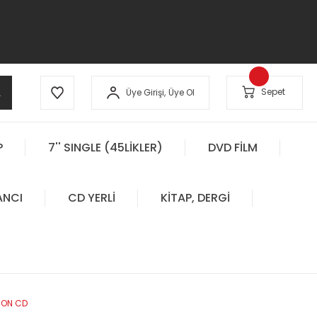
A
Sepet
Üye Girişi,
Üye Ol
P
7'' SINGLE (45LİKLER)
DVD FİLM
ANCI
CD YERLİ
KİTAP, DERGİ
 ON CD