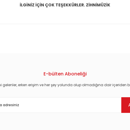
İLGİNİZ İÇİN ÇOK TEŞEKKÜRLER. ZİHNİMÜZİK
konularda yetersiz gördüğünüz noktaları öneri formunu kullanarak tarafım
E-bülten Aboneliği
i gelenler, erken erişim ve her şey yolunda olup olmadığına dair içeriden bi