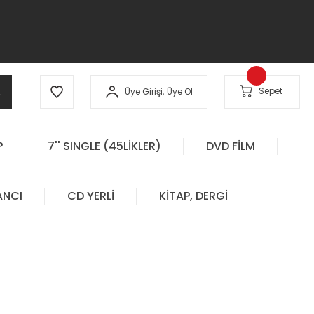
A
Sepet
Üye Girişi,
Üye Ol
P
7'' SINGLE (45LİKLER)
DVD FİLM
ANCI
CD YERLİ
KİTAP, DERGİ