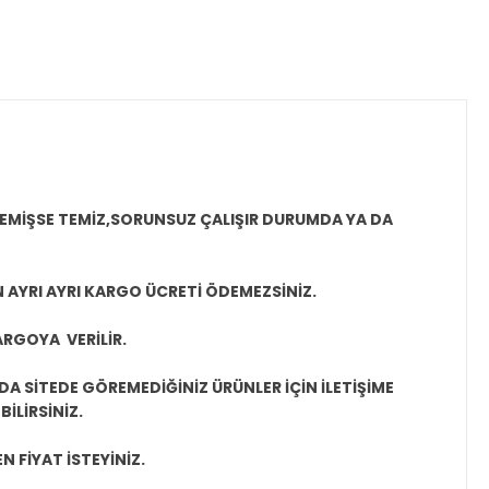
MEMİŞSE TEMİZ,SORUNSUZ ÇALIŞIR DURUMDA YA DA
N AYRI AYRI KARGO ÜCRETİ ÖDEMEZSİNİZ.
ARGOYA VERİLİR.
A SİTEDE GÖREMEDİĞİNİZ ÜRÜNLER İÇİN İLETİŞİME
İLİRSİNİZ.
N FİYAT İSTEYİNİZ.