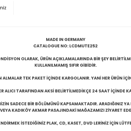
niz
MADE IN GERMANY
CATALOGUE NO: LCDMUTE252
NDİSYON OLARAK, ÜRÜN AÇIKLAMALARINDA BİR ŞEY BELİRTİL
KULLANILMAMIŞ SIFIR GİBİDİR.
N ALMALAR TEK PAKET İÇİNDE KARGOLANIR. YANİ HER ÜRÜN İÇİ
R ALICI TARAFINDAN AKSİ BELİRTİLMEDİKÇE 24 SAAT İÇİNDE K
ZİN SADECE BİR BÖLÜMÜNÜ KAPSAMAKTADIR. ARADIĞINIZ YA D
 VEYA KADIKÖY AKMAR PASAJINDAKİ MAĞAZAMIZI ZİYARET EDEB
DİRMEK İSTEDİĞİNİZ PLAK, CD, KASET, DVD LERİNİZ İÇİN LÜTFE