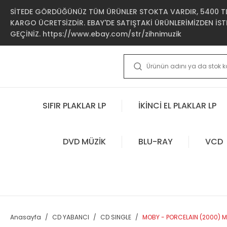
SİTEDE GÖRDÜĞÜNÜZ TÜM ÜRÜNLER STOKTA VARDIR, 5400 TL 
KARGO ÜCRETSİZDİR. EBAY'DE SATIŞTAKİ ÜRÜNLERİMİZDEN İSTE
GEÇİNİZ. https://www.ebay.com/str/zihnimuzik
SIFIR PLAKLAR LP
İKİNCİ EL PLAKLAR LP
DVD MÜZİK
BLU-RAY
VCD
Anasayfa
CD YABANCI
CD SINGLE
MOBY - PORCELAIN (2000) MU