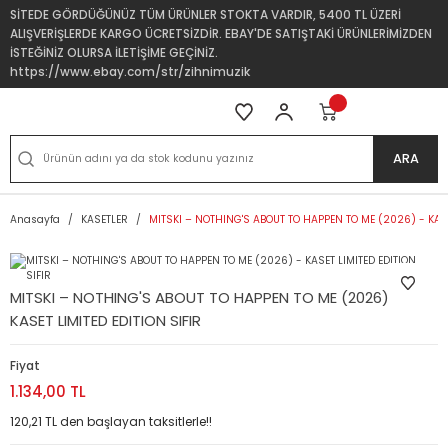
SİTEDE GÖRDÜĞÜNÜZ TÜM ÜRÜNLER STOKTA VARDIR, 5400 TL ÜZERİ
ALIŞVERİŞLERDE KARGO ÜCRETSİZDİR. EBAY'DE SATIŞTAKİ ÜRÜNLERİMİZDEN
İSTEĞİNİZ OLURSA İLETİŞİME GEÇİNİZ.
https://www.ebay.com/str/zihnimuzik
ARA
Anasayfa
KASETLER
MITSKI – NOTHING'S ABOUT TO HAPPEN TO ME (2026) - KASET
MITSKI – NOTHING'S ABOUT TO HAPPEN TO ME (2026) -
KASET LIMITED EDITION SIFIR
Fiyat
1.134,00 TL
120,21 TL den başlayan taksitlerle!!