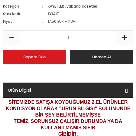
Kategori
KASETLER
,
yabancı kasetler
Stok Kodu
133417
Fiyat
17,50 EUR + KDV
Sepete Ekle
Hemen Al
Ürün Bilgisi
SİTEMİZDE SATIŞA KOYDUĞUMUZ 2.EL ÜRÜNLER
KONDİSYON OLARAK
"ÜRÜN BİLGİSİ" BÖLÜMÜNDE
BİR ŞEY BELİRTİLMEMİŞSE
TEMİZ, SORUNSUZ ÇALIŞIR DURUMDA YA DA
KULLANILMAMIŞ SIFIR
GİBİDİR.