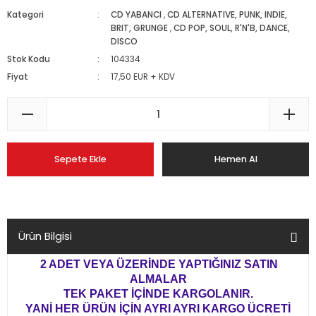
Kategori
CD YABANCI
,
CD ALTERNATIVE, PUNK, INDIE,
BRIT, GRUNGE
,
CD POP, SOUL, R'N'B, DANCE,
DISCO
Stok Kodu
104334
Fiyat
17,50 EUR + KDV
Sepete Ekle
Hemen Al
Ürün Bilgisi
2 ADET VEYA ÜZERİNDE YAPTIĞINIZ SATIN
ALMALAR
TEK PAKET İÇİNDE KARGOLANIR.
YANİ HER ÜRÜN İÇİN AYRI AYRI KARGO ÜCRETİ