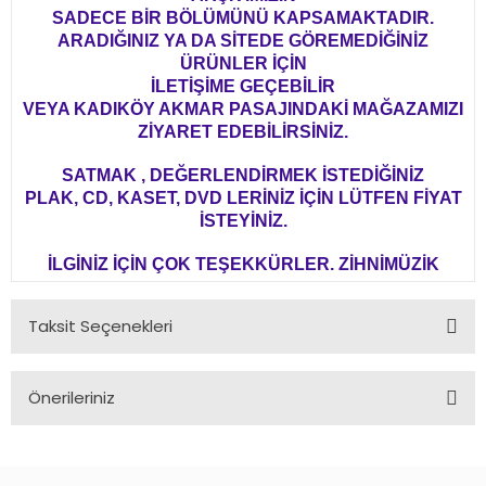
SADECE BİR BÖLÜMÜNÜ KAPSAMAKTADIR.
ARADIĞINIZ YA DA SİTEDE GÖREMEDİĞİNİZ
ÜRÜNLER İÇİN
İLETİŞİME GEÇEBİLİR
VEYA KADIKÖY AKMAR PASAJINDAKİ MAĞAZAMIZI
ZİYARET EDEBİLİRSİNİZ.
SATMAK , DEĞERLENDİRMEK İSTEDİĞİNİZ
PLAK, CD, KASET, DVD LERİNİZ İÇİN LÜTFEN FİYAT
İSTEYİNİZ.
İLGİNİZ İÇİN ÇOK TEŞEKKÜRLER. ZİHNİMÜZİK
Taksit Seçenekleri
Önerileriniz
Bu ürünün fiyat bilgisi, resim, ürün açıklamalarında ve diğer
konularda yetersiz gördüğünüz noktaları öneri formunu
kullanarak tarafımıza iletebilirsiniz.