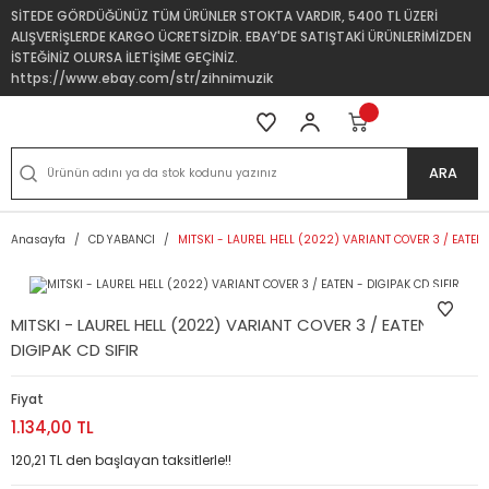
SİTEDE GÖRDÜĞÜNÜZ TÜM ÜRÜNLER STOKTA VARDIR, 5400 TL ÜZERİ
ALIŞVERİŞLERDE KARGO ÜCRETSİZDİR. EBAY'DE SATIŞTAKİ ÜRÜNLERİMİZDEN
İSTEĞİNİZ OLURSA İLETİŞİME GEÇİNİZ.
https://www.ebay.com/str/zihnimuzik
ARA
Anasayfa
CD YABANCI
MITSKI - LAUREL HELL (2022) VARIANT COVER 3 / EATEN 
MITSKI - LAUREL HELL (2022) VARIANT COVER 3 / EATEN -
DIGIPAK CD SIFIR
Fiyat
1.134,00 TL
120,21 TL den başlayan taksitlerle!!