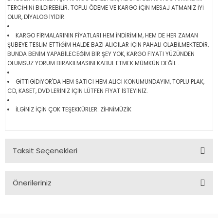
TERCİHİNİ BİLDİREBİLİR. TOPLU ÖDEME VE KARGO İÇİN MESAJ ATMANIZ İYİ
OLUR, DİYALOG İYİDİR.
KARGO FİRMALARININ FİYATLARI HEM İNDİRİMİM, HEM DE HER ZAMAN
ŞUBEYE TESLİM ETTİĞİM HALDE BAZI ALICILAR İÇİN PAHALI OLABİLMEKTEDİR,
BUNDA BENİM YAPABİLECEĞİM BİR ŞEY YOK, KARGO FİYATI YÜZÜNDEN
OLUMSUZ YORUM BIRAKILMASINI KABUL ETMEK MÜMKÜN DEĞİL .
GİTTİGİDİYOR'DA HEM SATICI HEM ALICI KONUMUNDAYIM, TOPLU PLAK,
CD, KASET, DVD LERİNİZ İÇİN LÜTFEN FİYAT İSTEYİNİZ.
İLGİNİZ İÇİN ÇOK TEŞEKKÜRLER. ZİHNİMÜZİK
Taksit Seçenekleri
Önerileriniz
Bu ürünün fiyat bilgisi, resim, ürün açıklamalarında ve diğer
konularda yetersiz gördüğünüz noktaları öneri formunu