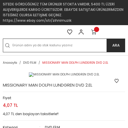
SİTEDE GÖRDÜĞÜNÜZ TÜM ÜRÜNLER STOKTA VARDIR, 5400 TL ÜZERİ
ALIŞVERİŞLERDE KARGO ÜCRETSİZDİR. EBAY'DE SATIŞTAKİ ÜRÜNLERİMİZDEN
İSTEĞİNİZ OLURSA İLETİŞİME GEÇİNİZ.
https://www.ebay.com/str/zihnimuzik
ARA
Anasayfa
DVD FİLM
MISSIONARY MAN DOLPH LUNDGREN DVD 2.EL
MISSIONARY MAN DOLPH LUNDGREN DVD 2.EL
Fiyat
4,07 TL
4,07 TL den başlayan taksitlerle!!
Kategori
DVD FİLM