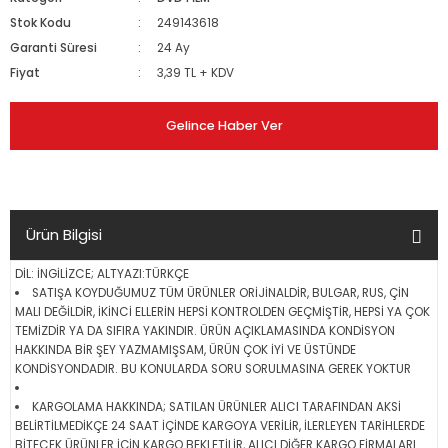
Stok Kodu
249143618
Garanti Süresi
24 Ay
Fiyat
3,39 TL + KDV
Gelince Haber Ver
Ürün Bilgisi
DİL: İNGİLİZCE; ALTYAZI:TÜRKÇE
SATIŞA KOYDUĞUMUZ TÜM ÜRÜNLER ORİJİNALDİR, BULGAR, RUS, ÇİN
MALI DEĞİLDİR, İKİNCİ ELLERİN HEPSİ KONTROLDEN GEÇMİŞTİR, HEPSİ YA ÇOK
TEMİZDİR YA DA SIFIRA YAKINDIR. ÜRÜN AÇIKLAMASINDA KONDİSYON
HAKKINDA BİR ŞEY YAZMAMIŞSAM, ÜRÜN ÇOK İYİ VE ÜSTÜNDE
KONDİSYONDADIR. BU KONULARDA SORU SORULMASINA GEREK YOKTUR
KARGOLAMA HAKKINDA; SATILAN ÜRÜNLER ALICI TARAFINDAN AKSİ
BELİRTİLMEDİKÇE 24 SAAT İÇİNDE KARGOYA VERİLİR, İLERLEYEN TARİHLERDE
BİTECEK ÜRÜNLER İÇİN KARGO BEKLETİLİR, ALICI DİĞER KARGO FİRMALARI