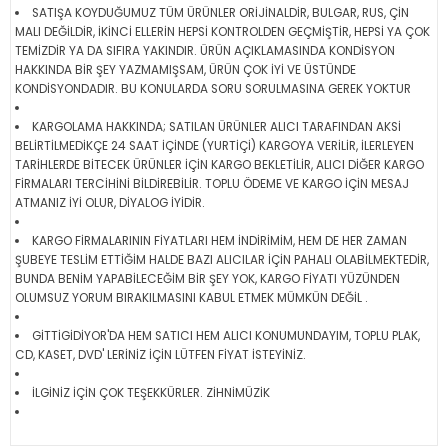
SATIŞA KOYDUĞUMUZ TÜM ÜRÜNLER ORİJİNALDİR, BULGAR, RUS, ÇİN
MALI DEĞİLDİR, İKİNCİ ELLERİN HEPSİ KONTROLDEN GEÇMİŞTİR, HEPSİ YA ÇOK
TEMİZDİR YA DA SIFIRA YAKINDIR. ÜRÜN AÇIKLAMASINDA KONDİSYON
HAKKINDA BİR ŞEY YAZMAMIŞSAM, ÜRÜN ÇOK İYİ VE ÜSTÜNDE
KONDİSYONDADIR. BU KONULARDA SORU SORULMASINA GEREK YOKTUR
KARGOLAMA HAKKINDA; SATILAN ÜRÜNLER ALICI TARAFINDAN AKSİ
BELİRTİLMEDİKÇE 24 SAAT İÇİNDE (YURTİÇİ) KARGOYA VERİLİR, İLERLEYEN
TARİHLERDE BİTECEK ÜRÜNLER İÇİN KARGO BEKLETİLİR, ALICI DİĞER KARGO
FİRMALARI TERCİHİNİ BİLDİREBİLİR. TOPLU ÖDEME VE KARGO İÇİN MESAJ
ATMANIZ İYİ OLUR, DİYALOG İYİDİR.
KARGO FİRMALARININ FİYATLARI HEM İNDİRİMİM, HEM DE HER ZAMAN
ŞUBEYE TESLİM ETTİĞİM HALDE BAZI ALICILAR İÇİN PAHALI OLABİLMEKTEDİR,
BUNDA BENİM YAPABİLECEĞİM BİR ŞEY YOK, KARGO FİYATI YÜZÜNDEN
OLUMSUZ YORUM BIRAKILMASINI KABUL ETMEK MÜMKÜN DEĞİL .
GİTTİGİDİYOR'DA HEM SATICI HEM ALICI KONUMUNDAYIM, TOPLU PLAK,
CD, KASET, DVD' LERİNİZ İÇİN LÜTFEN FİYAT İSTEYİNİZ.
İLGİNİZ İÇİN ÇOK TEŞEKKÜRLER. ZİHNİMÜZİK