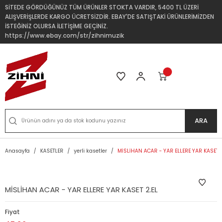
SİTEDE GÖRDÜĞÜNÜZ TÜM ÜRÜNLER STOKTA VARDIR, 5400 TL ÜZERİ
ALIŞVERİŞLERDE KARGO ÜCRETSİZDİR. EBAY'DE SATIŞTAKİ ÜRÜNLERİMİZDEN
İSTEĞİNİZ OLURSA İLETİŞİME GEÇİNİZ.
https://www.ebay.com/str/zihnimuzik
ARA
Anasayfa
KASETLER
yerli kasetler
MİSLİHAN ACAR - YAR ELLERE YAR KASET 2
MİSLİHAN ACAR - YAR ELLERE YAR KASET 2.EL
Fiyat