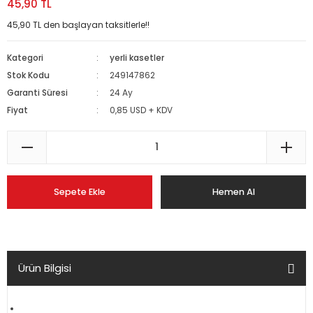
45,90 TL
45,90 TL den başlayan taksitlerle!!
Kategori
yerli kasetler
Stok Kodu
249147862
Garanti Süresi
24 Ay
Fiyat
0,85 USD + KDV
Sepete Ekle
Hemen Al
Ürün Bilgisi