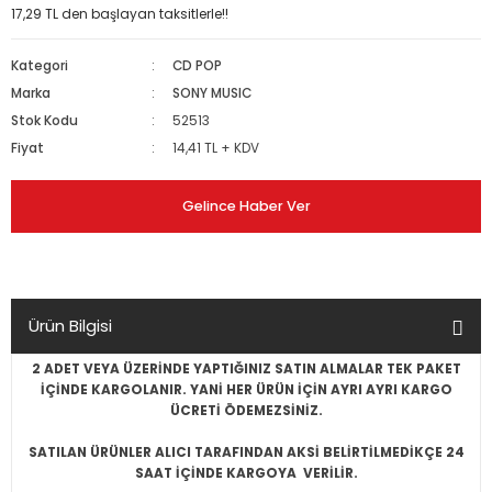
17,29 TL den başlayan taksitlerle!!
ONE, ITALIAN
BEK, MASAL...
 METAL
P
İ
ROCK, ANADOLU ROCK
Kategori
CD POP
K, HEAVY METAL
 FOLK, SINGER-SONGWRITER
/ HEAVY METAL
Marka
SONY MUSIC
SANAT MÜZİĞİ
Stok Kodu
52513
RAP
ENING, OLDIES, CHRISTMAS
FOLK
L
AP
Fiyat
14,41 TL + KDV
CA, AMBIENT, NOISE
MENCO,TANGO
Gelince Haber Ver
ASIL,FLAMENCO,TANGO
K, HEAVY METAL
CLASSIC ROCK,PROGRESSIVE ROCK
İK
K,CLASSIC ROCK,PROGRESSIVE ROCK
RAP
R'N'B, DANCE, DISCO
Ürün Bilgisi
 FUNK, R'N'B, DANCE, DISCO
B
2 ADET VEYA ÜZERİNDE YAPTIĞINIZ SATIN ALMALAR TEK PAKET
İÇİNDE KARGOLANIR. YANİ HER ÜRÜN İÇİN AYRI AYRI KARGO
RDCORE, SKA
ASIL, FLAMENCO, TANGO
 ÖZGÜN MÜZİK
ÜCRETİ ÖDEMEZSİNİZ.
SATILAN ÜRÜNLER ALICI TARAFINDAN AKSİ BELİRTİLMEDİKÇE 24
DUB
SOUNDS, EFFECTS
K / MUSICAL
SAAT İÇİNDE KARGOYA VERİLİR.