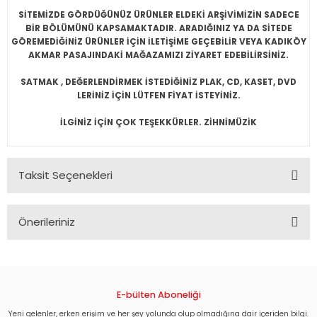
CKS, MUSICALS vb.
 ELECTRONIC
EDİKLERİMİZ
İĞİ
SİTEMİZDE GÖRDÜĞÜNÜZ ÜRÜNLER ELDEKİ ARŞİVİMİZİN SADECE
BİR BÖLÜMÜNÜ KAPSAMAKTADIR. ARADIĞINIZ YA DA SİTEDE
GÖREMEDİĞİNİZ ÜRÜNLER İÇİN İLETİŞİME GEÇEBİLİR VEYA KADIKÖY
EW AGE
WAVE, 80'S
W AGE
E
AKMAR PASAJINDAKİ MAĞAZAMIZI ZİYARET EDEBİLİRSİNİZ.
RDCORE, SKA
TASYON,SPA
SATMAK , DEĞERLENDİRMEK İSTEDİĞİNİZ PLAK, CD, KASET, DVD
LERİNİZ İÇİN LÜTFEN FİYAT İSTEYİNİZ.
RAGGA, DUB
OKEN, READING..
İLGİNİZ İÇİN ÇOK TEŞEKKÜRLER. ZİHNİMÜZİK
LL, SURF
E, ITALIAN
Taksit Seçenekleri
K, R'N'B, DANCE, DISCO
CKS, MUSICALS vb.
Önerileriniz
Bu ürünün fiyat bilgisi, resim, ürün açıklamalarında ve diğer
POEMS, COMEDY, HISTORY
konularda yetersiz gördüğünüz noktaları öneri formunu
kullanarak tarafımıza iletebilirsiniz.
ZZ
Görüş ve önerileriniz için teşekkür ederiz.
E-bülten Aboneliği
Yeni gelenler, erken erişim ve her şey yolunda olup olmadığına dair içeriden bilgi.