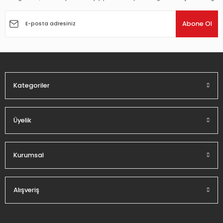
Ürün resmi kalitesiz, bozuk veya görüntülenemiyor.
Ürün açıklamasında eksik bilgiler bulunuyor.
Abone Ol
Ürün bilgilerinde hatalar bulunuyor.
Ürün fiyatı diğer sitelerden daha pahalı.
Bu ürüne benzer farklı alternatifler olmalı.
Kategoriler
Üyelik
Gönder
Kurumsal
Alışveriş