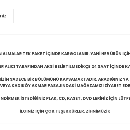
niz
N ALMALAR TEK PAKET İÇİNDE KARGOLANIR. YANİ HER ÜRÜN İÇİ
R ALICI TARAFINDAN AKSİ BELİRTİLMEDİKÇE 24 SAAT İÇİNDE K
ZİN SADECE BİR BÖLÜMÜNÜ KAPSAMAKTADIR. ARADIĞINIZ YA D
 VEYA KADIKÖY AKMAR PASAJINDAKİ MAĞAZAMIZI ZİYARET EDEB
DİRMEK İSTEDİĞİNİZ PLAK, CD, KASET, DVD LERİNİZ İÇİN LÜTFE
İLGİNİZ İÇİN ÇOK TEŞEKKÜRLER. ZİHNİMÜZİK