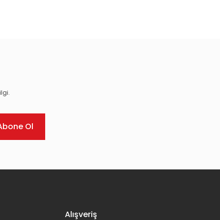
ıza iletebilirsiniz.
lgi.
Abone Ol
Alışveriş