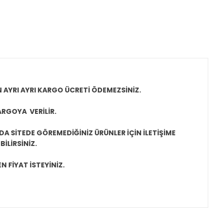
N AYRI AYRI KARGO ÜCRETİ ÖDEMEZSİNİZ.
ARGOYA VERİLİR.
A SİTEDE GÖREMEDİĞİNİZ ÜRÜNLER İÇİN İLETİŞİME
İLİRSİNİZ.
N FİYAT İSTEYİNİZ.