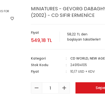
MINIATURES - GEVORG DABAGH
(2002) - CD SIFIR ERMENİCE
Fiyat
58,22 TL den
549,18 TL
başlayan taksitlerle!!
Kategori
CD WORLD, NEW AGE
Stok Kodu
249194105
Fiyat
10,17 USD + KDV
Sepe