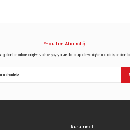
konularda yetersiz gördüğünüz noktaları öneri formunu kullanarak tarafım
E-bülten Aboneliği
i gelenler, erken erişim ve her şey yolunda olup olmadığına dair içeriden bi
Gönder
Kurumsal