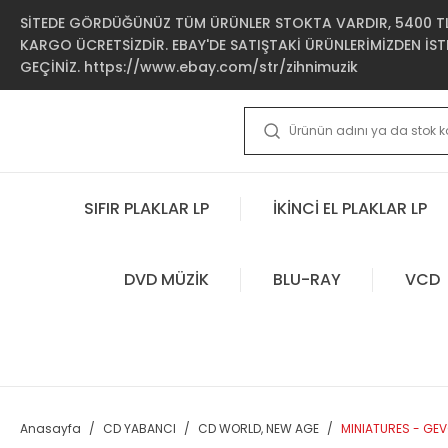
SİTEDE GÖRDÜĞÜNÜZ TÜM ÜRÜNLER STOKTA VARDIR, 5400 TL 
KARGO ÜCRETSİZDİR. EBAY'DE SATIŞTAKİ ÜRÜNLERİMİZDEN İSTE
GEÇİNİZ. https://www.ebay.com/str/zihnimuzik
SIFIR PLAKLAR LP
İKİNCİ EL PLAKLAR LP
DVD MÜZİK
BLU-RAY
VCD
Anasayfa
CD YABANCI
CD WORLD, NEW AGE
MINIATURES - GE