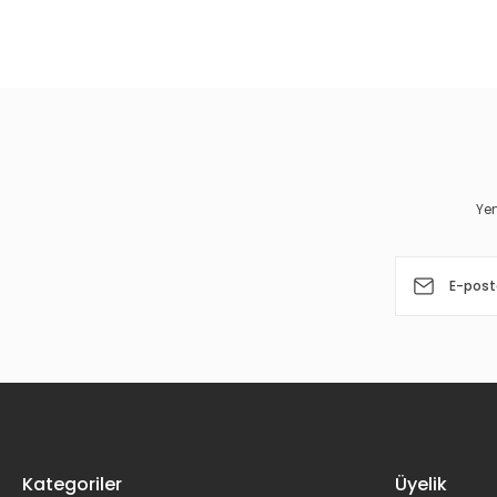
Bu ürünün fiyat bilgisi, resim, ürün açıklamalarında ve diğer 
Görüş ve önerileriniz için teşekkür ederiz.
Ürün resmi kalitesiz, bozuk veya görüntülenemiyor.
Ürün açıklamasında eksik bilgiler bulunuyor.
Ürün bilgilerinde hatalar bulunuyor.
Yen
Ürün fiyatı diğer sitelerden daha pahalı.
Bu ürüne benzer farklı alternatifler olmalı.
Kategoriler
Üyelik