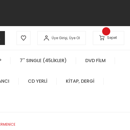
A
Sepet
Üye Girişi,
Üye Ol
P
7'' SINGLE (45LİKLER)
DVD FİLM
ANCI
CD YERLİ
KİTAP, DERGİ
ERMENİCE