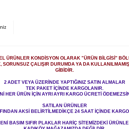
niz
2.EL ÜRÜNLER KONDİSYON OLARAK
"ÜRÜN BİLGİSİ" BÖ
Z, SORUNSUZ ÇALIŞIR DURUMDA YA DA KULLANILMAMIŞ 
GİBİDİR.
2 ADET VEYA ÜZERİNDE YAPTIĞINIZ SATIN ALMALAR
TEK PAKET İÇİNDE KARGOLANIR.
Nİ HER ÜRÜN İÇİN AYRI AYRI KARGO ÜCRETİ ÖDEMEZSİN
SATILAN ÜRÜNLER
FINDAN AKSİ BELİRTİLMEDİKÇE 24 SAAT İÇİNDE KARGO
ENİ BASIM SIFIR PLAKLAR HARİÇ SİTEMİZDEKİ ÜRÜNL
KADIKÖY MAĞAZAMIZDA DEĞİLDİR.