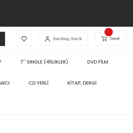
A
Sepet
Üye Girişi,
Üye Ol
P
7'' SINGLE (45LİKLER)
DVD FİLM
ANCI
CD YERLİ
KİTAP, DERGİ