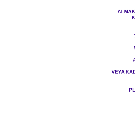
ALMAK 
K
VEYA KAD
PL
Bu ürünün fiyat bilgisi, resim, ürün açıklamalarında ve diğer 
Görüş ve önerileriniz için teşekkür ederiz.