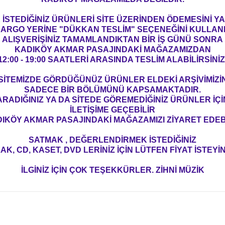
İSTEDİĞİNİZ ÜRÜNLERİ SİTE ÜZERİNDEN ÖDEMESİNİ 
ARGO YERİNE "DÜKKAN TESLİM" SEÇENEĞİNİ KULLAN
ALIŞVERİŞİNİZ TAMAMLANDIKTAN BİR İŞ GÜNÜ SONRA
KADIKÖY AKMAR PASAJINDAKİ MAĞAZAMIZDAN
12:00 - 19:00 SAATLERİ ARASINDA TESLİM ALABİLİRSİNİZ
SİTEMİZDE GÖRDÜĞÜNÜZ ÜRÜNLER ELDEKİ ARŞİVİMİZİ
SADECE BİR BÖLÜMÜNÜ KAPSAMAKTADIR.
ARADIĞINIZ YA DA SİTEDE GÖREMEDİĞİNİZ ÜRÜNLER İÇİ
İLETİŞİME GEÇEBİLİR
IKÖY AKMAR PASAJINDAKİ MAĞAZAMIZI ZİYARET EDEBİ
SATMAK , DEĞERLENDİRMEK İSTEDİĞİNİZ
AK, CD, KASET, DVD LERİNİZ İÇİN LÜTFEN FİYAT İSTEYİN
İLGİNİZ İÇİN ÇOK TEŞEKKÜRLER. ZİHNİ MÜZİK
konularda yetersiz gördüğünüz noktaları öneri formunu kullanarak tarafım