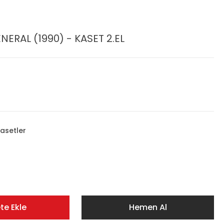
ERAL (1990) - KASET 2.EL
asetler
te Ekle
Hemen Al