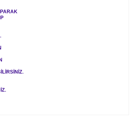
YAPARAK
IP
.
N
N
LİRSİNİZ.
İZ.
ıza iletebilirsiniz.