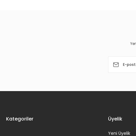
Ürün resmi kalitesiz, bozuk veya görüntülenemiyor.
Ürün açıklamasında eksik bilgiler bulunuyor.
Ürün bilgilerinde hatalar bulunuyor.
Yen
Ürün fiyatı diğer sitelerden daha pahalı.
Bu ürüne benzer farklı alternatifler olmalı.
Kategoriler
Üyelik
Yeni Üyelik