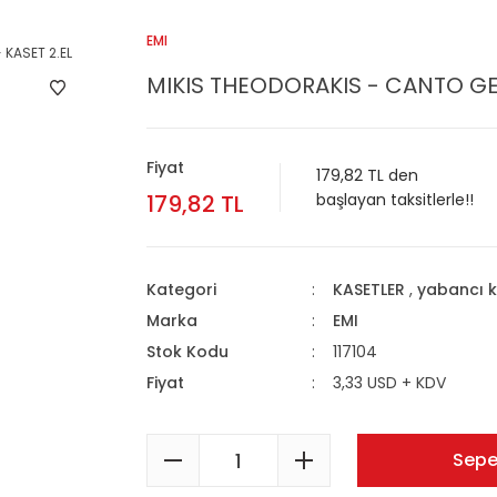
EMI
MIKIS THEODORAKIS - CANTO GEN
Fiyat
179,82 TL den
179,82 TL
başlayan taksitlerle!!
Kategori
KASETLER
,
yabancı k
Marka
EMI
Stok Kodu
117104
Fiyat
3,33 USD + KDV
Sepe