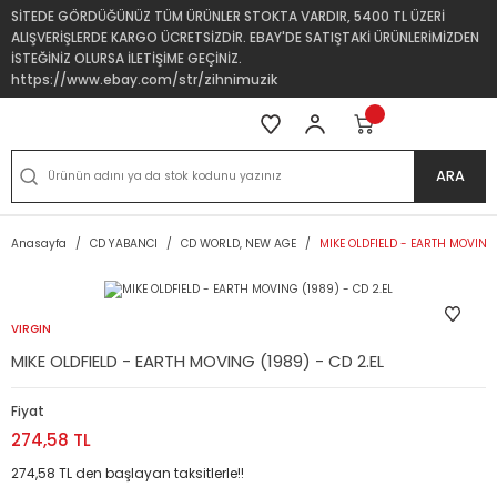
SİTEDE GÖRDÜĞÜNÜZ TÜM ÜRÜNLER STOKTA VARDIR, 5400 TL ÜZERİ
ALIŞVERİŞLERDE KARGO ÜCRETSİZDİR. EBAY'DE SATIŞTAKİ ÜRÜNLERİMİZDEN
İSTEĞİNİZ OLURSA İLETİŞİME GEÇİNİZ.
https://www.ebay.com/str/zihnimuzik
ARA
Anasayfa
CD YABANCI
CD WORLD, NEW AGE
MIKE OLDFIELD - EARTH MOVING 
VIRGIN
MIKE OLDFIELD - EARTH MOVING (1989) - CD 2.EL
Fiyat
274,58 TL
274,58 TL den başlayan taksitlerle!!