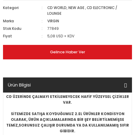
Kategori
CD WORLD, NEW AGE
,
CD ELECTRONIC /
LOUNGE
Marka
VIRGIN
Stok Kodu
77849
Fiyat
5,08 USD + KDV
Gelince Haber Ver
Ürün Bilgisi
CD ÜZERİNDE ÇALMAYI ETKİLEMEYECEK HAFİF YÜZEYSEL ÇİZİKLER
VAR.
SİTEMİZDE SATIŞA KOYDUĞUMUZ 2.EL ÜRÜNLER KONDİSYON
OLARAK, ÜRÜN AÇIKLAMALARINDA BİR ŞEY BELİRTİLMEMİŞSE
TEMİZ,SORUNSUZ ÇALIŞIR DURUMDA YA DA KULLANILMAMIŞ SIFIR
GİBİDİR.