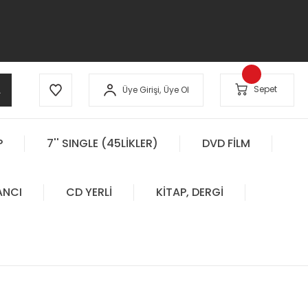
A
Sepet
Üye Girişi,
Üye Ol
P
7'' SINGLE (45LİKLER)
DVD FİLM
ANCI
CD YERLİ
KİTAP, DERGİ