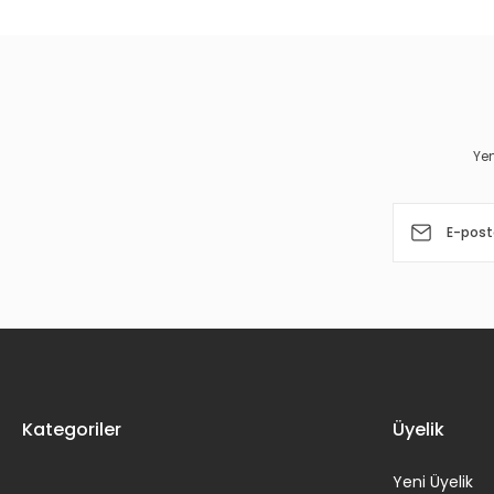
Ürün resmi kalitesiz, bozuk veya görüntülenemiyor.
Ürün açıklamasında eksik bilgiler bulunuyor.
Ürün bilgilerinde hatalar bulunuyor.
Yen
Ürün fiyatı diğer sitelerden daha pahalı.
Bu ürüne benzer farklı alternatifler olmalı.
Kategoriler
Üyelik
Yeni Üyelik