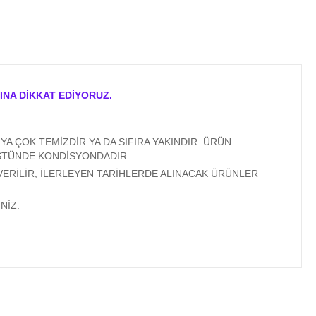
INA DİKKAT EDİYORUZ.
A ÇOK TEMİZDİR YA DA SIFIRA YAKINDIR. ÜRÜN
ÜSTÜNDE KONDİSYONDADIR.
VERİLİR, İLERLEYEN TARİHLERDE ALINACAK ÜRÜNLER
NİZ.
ıza iletebilirsiniz.