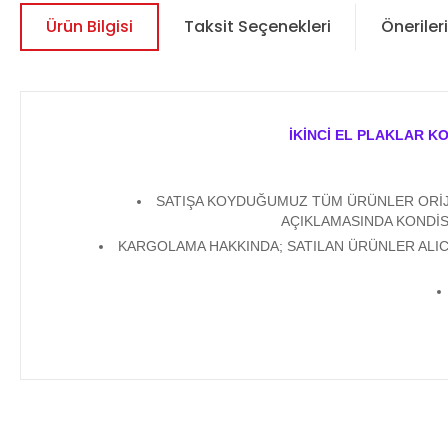
Ürün Bilgisi
Taksit Seçenekleri
Önerileri
İKİNCİ EL PLAKLAR K
SATIŞA KOYDUĞUMUZ TÜM ÜRÜNLER ORİJİN
AÇIKLAMASINDA KONDİS
KARGOLAMA HAKKINDA; SATILAN ÜRÜNLER ALICI
Bu ürünün fiyat bilgisi, resim, ürün açıklamalarında ve diğer 
Görüş ve önerileriniz için teşekkür ederiz.