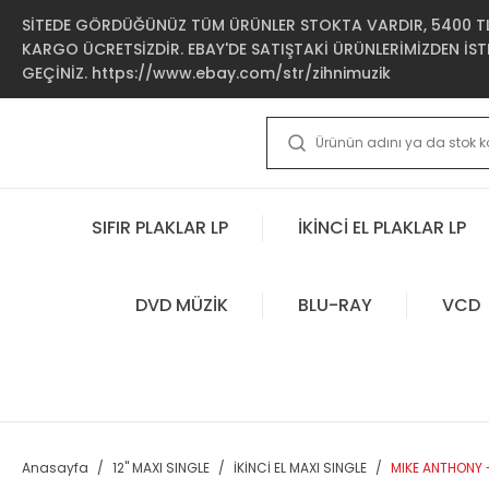
SİTEDE GÖRDÜĞÜNÜZ TÜM ÜRÜNLER STOKTA VARDIR, 5400 TL 
KARGO ÜCRETSİZDİR. EBAY'DE SATIŞTAKİ ÜRÜNLERİMİZDEN İSTE
GEÇİNİZ. https://www.ebay.com/str/zihnimuzik
SIFIR PLAKLAR LP
İKİNCİ EL PLAKLAR LP
DVD MÜZİK
BLU-RAY
VCD
Anasayfa
12'' MAXI SINGLE
İKİNCİ EL MAXI SINGLE
MIKE ANTHONY -