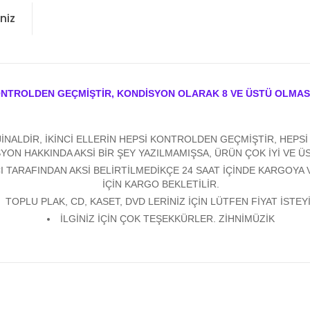
niz
ONTROLDEN GEÇMİŞTİR, KONDİSYON OLARAK 8 VE ÜSTÜ OLMAS
ALDİR, İKİNCİ ELLERİN HEPSİ KONTROLDEN GEÇMİŞTİR, HEPSİ Y
YON HAKKINDA AKSİ BİR ŞEY YAZILMAMIŞSA, ÜRÜN ÇOK İYİ VE 
 TARAFINDAN AKSİ BELİRTİLMEDİKÇE 24 SAAT İÇİNDE KARGOYA 
İÇİN KARGO BEKLETİLİR.
TOPLU PLAK, CD, KASET, DVD LERİNİZ İÇİN LÜTFEN FİYAT İSTEYİ
İLGİNİZ İÇİN ÇOK TEŞEKKÜRLER. ZİHNİMÜZİK
konularda yetersiz gördüğünüz noktaları öneri formunu kullanarak tarafım