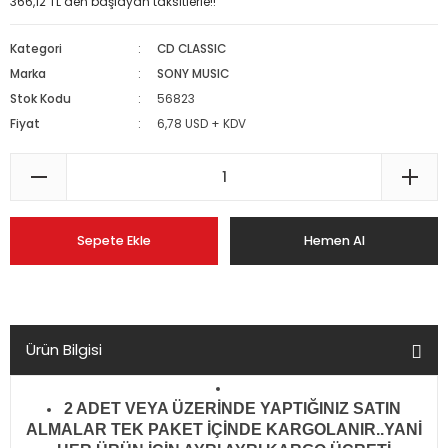
366,12 TL den başlayan taksitlerle!!
Kategori
CD CLASSIC
Marka
SONY MUSIC
Stok Kodu
56823
Fiyat
6,78 USD + KDV
Sepete Ekle
Hemen Al
Ürün Bilgisi
2 ADET VEYA ÜZERİNDE YAPTIĞINIZ SATIN
ALMALAR TEK PAKET İÇİNDE KARGOLANIR..YANİ