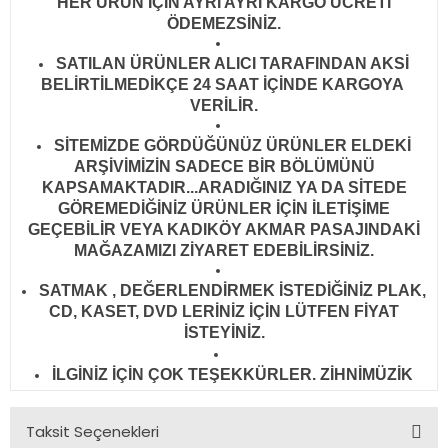
HER ÜRÜN İÇİN AYRI AYRI KARGO ÜCRETİ
ÖDEMEZSİNİZ.
SATILAN ÜRÜNLER ALICI TARAFINDAN AKSİ
BELİRTİLMEDİKÇE 24 SAAT İÇİNDE KARGOYA
VERİLİR
.
SİTEMİZDE GÖRDÜĞÜNÜZ ÜRÜNLER ELDEKİ
ARŞİVİMİZİN SADECE BİR BÖLÜMÜNÜ
KAPSAMAKTADIR...ARADIĞINIZ YA DA SİTEDE
GÖREMEDİĞİNİZ ÜRÜNLER İÇİN İLETİŞİME
GEÇEBİLİR VEYA KADIKÖY AKMAR PASAJINDAKİ
MAĞAZAMIZI ZİYARET EDEBİLİRSİNİZ.
SATMAK , DEĞERLENDİRMEK İSTEDİĞİNİZ PLAK,
CD, KASET, DVD LERİNİZ İÇİN LÜTFEN FİYAT
İSTEYİNİZ.
İLGİNİZ İÇİN ÇOK TEŞEKKÜRLER. ZİHNİMÜZİK
Taksit Seçenekleri