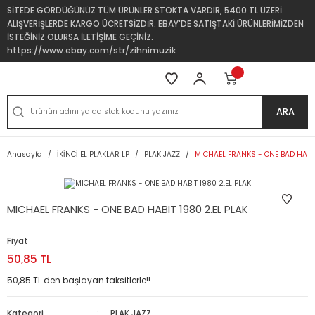
SİTEDE GÖRDÜĞÜNÜZ TÜM ÜRÜNLER STOKTA VARDIR, 5400 TL ÜZERİ
ALIŞVERİŞLERDE KARGO ÜCRETSİZDİR. EBAY'DE SATIŞTAKİ ÜRÜNLERİMİZDEN
İSTEĞİNİZ OLURSA İLETİŞİME GEÇİNİZ.
https://www.ebay.com/str/zihnimuzik
ARA
Anasayfa
İKİNCİ EL PLAKLAR LP
PLAK JAZZ
MICHAEL FRANKS - ONE BAD HABIT
MICHAEL FRANKS - ONE BAD HABIT 1980 2.EL PLAK
Fiyat
50,85 TL
50,85 TL den başlayan taksitlerle!!
Kategori
PLAK JAZZ