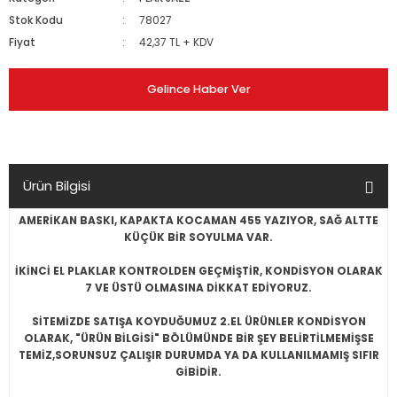
Stok Kodu
78027
Fiyat
42,37 TL + KDV
Gelince Haber Ver
Ürün Bilgisi
AMERİKAN BASKI, KAPAKTA KOCAMAN 455 YAZIYOR, SAĞ ALTTE
KÜÇÜK BİR SOYULMA VAR.
İKİNCİ EL PLAKLAR KONTROLDEN GEÇMİŞTİR, KONDİSYON OLARAK
7 VE ÜSTÜ OLMASINA DİKKAT EDİYORUZ.
SİTEMİZDE SATIŞA KOYDUĞUMUZ 2.EL ÜRÜNLER KONDİSYON
OLARAK, "ÜRÜN BİLGİSİ" BÖLÜMÜNDE BİR ŞEY BELİRTİLMEMİŞSE
TEMİZ,SORUNSUZ ÇALIŞIR DURUMDA YA DA KULLANILMAMIŞ SIFIR
GİBİDİR.