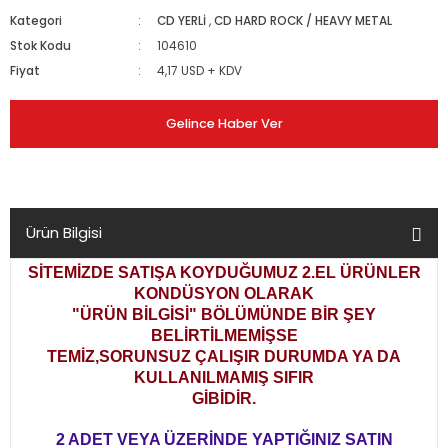
Kategori
CD YERLİ
,
CD HARD ROCK / HEAVY METAL
Stok Kodu
104610
Fiyat
4,17 USD + KDV
Gelince Haber Ver
Ürün Bilgisi
SİTEMİZDE SATIŞA KOYDUĞUMUZ 2.EL ÜRÜNLER
KONDÜSYON OLARAK
"ÜRÜN BİLGİSİ" BÖLÜMÜNDE BİR ŞEY
BELİRTİLMEMİŞSE
TEMİZ,SORUNSUZ ÇALIŞIR DURUMDA YA DA
KULLANILMAMIŞ SIFIR
GİBİDİR.
2 ADET VEYA ÜZERİNDE YAPTIĞINIZ SATIN