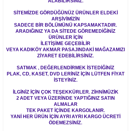
ALABİLİRSİNİZ.
SİTEMİZDE GÖRDÜĞÜNÜZ ÜRÜNLER ELDEKİ
ARŞİVİMİZİN
SADECE BİR BÖLÜMÜNÜ KAPSAMAKTADIR.
ARADIĞINIZ YA DA SİTEDE GÖREMEDİĞİNİZ
ÜRÜNLER İÇİN
İLETİŞİME GEÇEBİLİR
VEYA KADIKÖY AKMAR PASAJINDAKİ MAĞAZAMIZI
ZİYARET EDEBİLİRSİNİZ.
SATMAK , DEĞERLENDİRMEK İSTEDİĞİNİZ
PLAK, CD, KASET, DVD LERİNİZ İÇİN LÜTFEN FİYAT
İSTEYİNİZ.
İLGİNİZ İÇİN ÇOK TEŞEKKÜRLER. ZİHNİMÜZİK
2 ADET VEYA ÜZERİNDE YAPTIĞINIZ SATIN
ALMALAR
TEK PAKET İÇİNDE KARGOLANIR.
YANİ HER ÜRÜN İÇİN AYRI AYRI KARGO ÜCRETİ
ÖDEMEZSİNİZ.