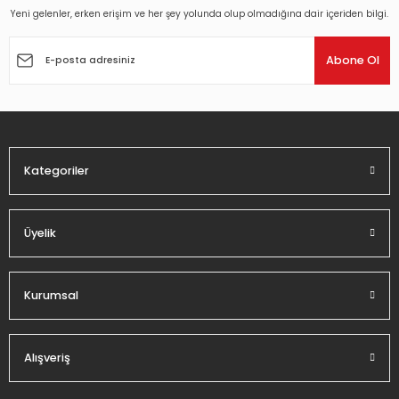
Yeni gelenler, erken erişim ve her şey yolunda olup olmadığına dair içeriden bilgi.
Ürün resmi kalitesiz, bozuk veya görüntülenemiyor.
Ürün açıklamasında eksik bilgiler bulunuyor.
Abone Ol
Ürün bilgilerinde hatalar bulunuyor.
Ürün fiyatı diğer sitelerden daha pahalı.
Bu ürüne benzer farklı alternatifler olmalı.
Kategoriler
Üyelik
Gönder
Kurumsal
Alışveriş