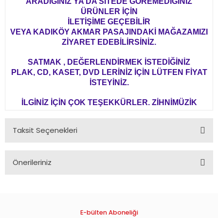
ARADIĞINIZ YA DA SİTEDE GÖREMEDİĞİNİZ
ÜRÜNLER İÇİN
İLETİŞİME GEÇEBİLİR
VEYA KADIKÖY AKMAR PASAJINDAKİ MAĞAZAMIZI
ZİYARET EDEBİLİRSİNİZ.
SATMAK , DEĞERLENDİRMEK İSTEDİĞİNİZ
PLAK, CD, KASET, DVD LERİNİZ İÇİN LÜTFEN FİYAT
İSTEYİNİZ.
İLGİNİZ İÇİN ÇOK TEŞEKKÜRLER. ZİHNİMÜZİK
Taksit Seçenekleri
Önerileriniz
Bu ürünün fiyat bilgisi, resim, ürün açıklamalarında ve diğer
konularda yetersiz gördüğünüz noktaları öneri formunu
kullanarak tarafımıza iletebilirsiniz.
Görüş ve önerileriniz için teşekkür ederiz.
E-bülten Aboneliği