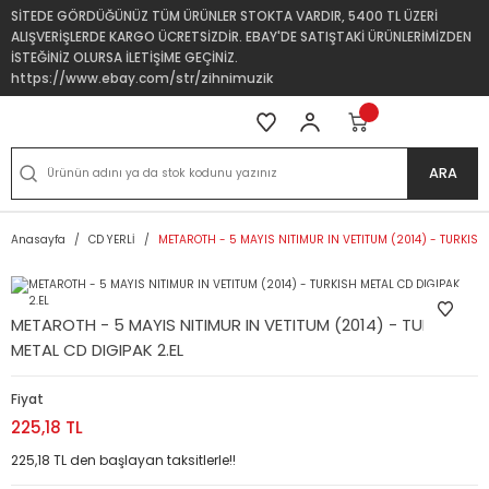
SİTEDE GÖRDÜĞÜNÜZ TÜM ÜRÜNLER STOKTA VARDIR, 5400 TL ÜZERİ
ALIŞVERİŞLERDE KARGO ÜCRETSİZDİR. EBAY'DE SATIŞTAKİ ÜRÜNLERİMİZDEN
İSTEĞİNİZ OLURSA İLETİŞİME GEÇİNİZ.
https://www.ebay.com/str/zihnimuzik
ARA
Anasayfa
CD YERLİ
METAROTH - 5 MAYIS NITIMUR IN VETITUM (2014) - TURKISH 
METAROTH - 5 MAYIS NITIMUR IN VETITUM (2014) - TURKISH
METAL CD DIGIPAK 2.EL
Fiyat
225,18 TL
225,18 TL den başlayan taksitlerle!!