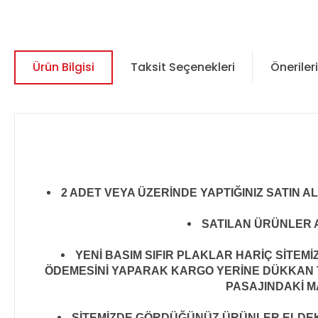
Ürün Bilgisi
Taksit Seçenekleri
Önerileri
2 ADET VEYA ÜZERİNDE YAPTIĞINIZ SATIN A
SATILAN ÜRÜNLER A
YENİ BASIM SIFIR PLAKLAR HARİÇ SİTEM
ÖDEMESİNİ YAPARAK KARGO YERİNE DÜKKAN T
PASAJINDAKİ MA
SİTEMİZDE GÖRDÜĞÜNÜZ ÜRÜNLER ELDEKİ 