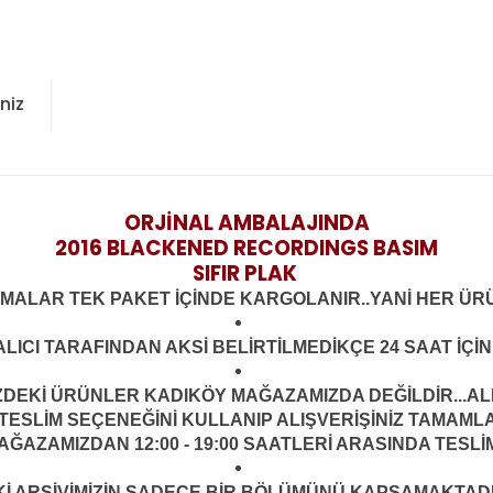
niz
ORJİNAL AMBALAJINDA
2016 BLACKENED RECORDINGS BASIM
SIFIR PLAK
LMALAR TEK PAKET İÇİNDE KARGOLANIR..YANİ HER ÜRÜ
LICI TARAFINDAN AKSİ BELİRTİLMEDİKÇE 24 SAAT İÇ
İZDEKİ ÜRÜNLER KADIKÖY MAĞAZAMIZDA DEĞİLDİR...AL
ESLİM SEÇENEĞİNİ KULLANIP ALIŞVERİŞİNİZ TAMAML
ĞAZAMIZDAN 12:00 - 19:00 SAATLERİ ARASINDA TESLİM
ARŞİVİMİZİN SADECE BİR BÖLÜMÜNÜ KAPSAMAKTADIR.