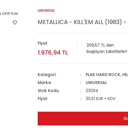
UNIVERSAL
METALLICA - KILL'EM ALL (1983) -
Fiyat
209,57 TL den
1.976,94 TL
başlayan taksitlerle!!
Kategori
PLAK HARD ROCK, HE
Marka
UNIVERSAL
Stok Kodu
23094
Fiyat
30,51 EUR + KDV
G