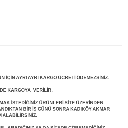
N İÇİN AYRI AYRI KARGO ÜCRETİ ÖDEMEZSİNİZ.
İNDE KARGOYA VERİLİR
.
MAK İSTEDİĞİNİZ ÜRÜNLERİ SİTE ÜZERİNDEN
ANDIKTAN BİR İŞ GÜNÜ SONRA KADIKÖY AKMAR
 ALABİLİRSİNİZ.
..ARADIĞINIZ YA DA SİTEDE GÖREMEDİĞİNİZ