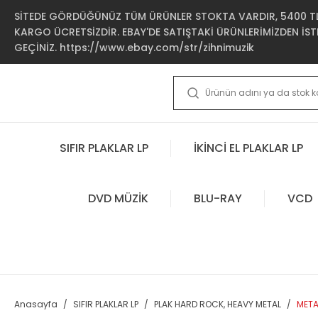
SİTEDE GÖRDÜĞÜNÜZ TÜM ÜRÜNLER STOKTA VARDIR, 5400 TL 
KARGO ÜCRETSİZDİR. EBAY'DE SATIŞTAKİ ÜRÜNLERİMİZDEN İSTE
GEÇİNİZ. https://www.ebay.com/str/zihnimuzik
SIFIR PLAKLAR LP
İKİNCİ EL PLAKLAR LP
DVD MÜZİK
BLU-RAY
VCD
Anasayfa
SIFIR PLAKLAR LP
PLAK HARD ROCK, HEAVY METAL
METAL