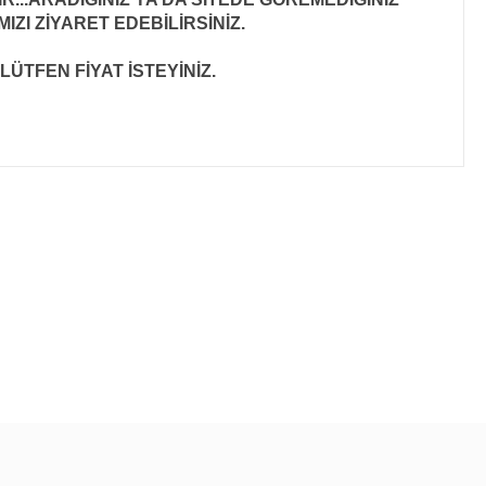
ZI ZİYARET EDEBİLİRSİNİZ.
LÜTFEN FİYAT İSTEYİNİZ.
ıza iletebilirsiniz.