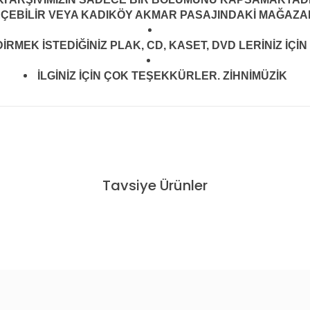
EÇEBİLİR VEYA KADIKÖY AKMAR PASAJINDAKİ MAĞAZAMI
MEK İSTEDİĞİNİZ PLAK, CD, KASET, DVD LERİNİZ İÇİN 
İLGİNİZ İÇİN ÇOK TEŞEKKÜRLER. ZİHNİMÜZİK
konularda yetersiz gördüğünüz noktaları öneri formunu kullanarak tarafım
Tavsiye Ürünler
N SIFIR PLAK