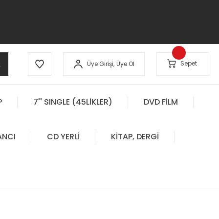
A
Sepet
Üye Girişi,
Üye Ol
P
7'' SINGLE (45LİKLER)
DVD FİLM
ANCI
CD YERLİ
KİTAP, DERGİ