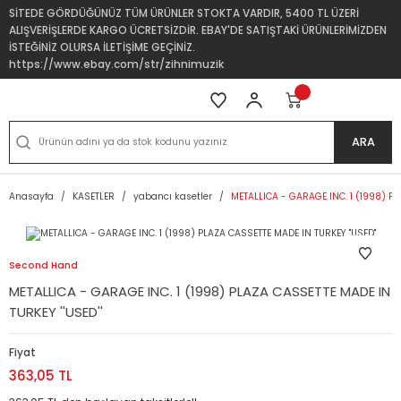
SİTEDE GÖRDÜĞÜNÜZ TÜM ÜRÜNLER STOKTA VARDIR, 5400 TL ÜZERİ
ALIŞVERİŞLERDE KARGO ÜCRETSİZDİR. EBAY'DE SATIŞTAKİ ÜRÜNLERİMİZDEN
İSTEĞİNİZ OLURSA İLETİŞİME GEÇİNİZ.
https://www.ebay.com/str/zihnimuzik
ARA
Anasayfa
KASETLER
yabancı kasetler
METALLICA - GARAGE INC. 1 (1998) PL
Second Hand
METALLICA - GARAGE INC. 1 (1998) PLAZA CASSETTE MADE IN
TURKEY ''USED''
Fiyat
363,05 TL