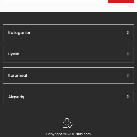
Ürün bilgilerinde hatalar bulunuyor.
Ürün fiyatı diğer sitelerden daha pahalı.
Bu ürüne benzer farklı alternatifler olmalı.
Kategoriler
Üyelik
Gönder
Kurumsal
Alışveriş
Copyright 2023 © Zihni.com