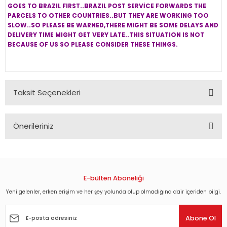
GOES TO BRAZIL FIRST..BRAZIL POST SERVİCE FORWARDS THE
PARCELS TO OTHER COUNTRIES..BUT THEY ARE WORKING TOO
SLOW..SO PLEASE BE WARNED,THERE MIGHT BE SOME DELAYS AND
DELIVERY TIME MIGHT GET VERY LATE..THIS SITUATION IS NOT
BECAUSE OF US SO PLEASE CONSIDER THESE THINGS.
Taksit Seçenekleri
Önerileriniz
Bu ürünün fiyat bilgisi, resim, ürün açıklamalarında ve diğer
konularda yetersiz gördüğünüz noktaları öneri formunu
kullanarak tarafımıza iletebilirsiniz.
Görüş ve önerileriniz için teşekkür ederiz.
E-bülten Aboneliği
Yeni gelenler, erken erişim ve her şey yolunda olup olmadığına dair içeriden bilgi.
Ürün resmi kalitesiz, bozuk veya görüntülenemiyor.
Ürün açıklamasında eksik bilgiler bulunuyor.
Abone Ol