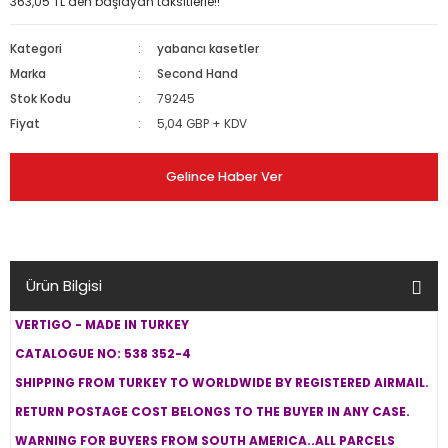
363,05 TL den başlayan taksitlerle!!
Kategori
yabancı kasetler
Marka
Second Hand
Stok Kodu
79245
Fiyat
5,04 GBP + KDV
Gelince Haber Ver
Ürün Bilgisi
VERTIGO - MADE IN TURKEY
CATALOGUE NO: 538 352-4
SHIPPING FROM TURKEY TO WORLDWIDE BY REGISTERED AIRMAIL.
RETURN POSTAGE COST BELONGS TO THE BUYER IN ANY CASE.
WARNING FOR BUYERS FROM SOUTH AMERICA..ALL PARCELS