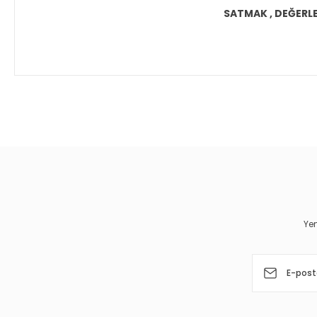
SATMAK , DEĞERLEN
Bu ürünün fiyat bilgisi, resim, ürün açıklamalarında ve diğer 
Görüş ve önerileriniz için teşekkür ederiz.
Ürün resmi kalitesiz, bozuk veya görüntülenemiyor.
Ürün açıklamasında eksik bilgiler bulunuyor.
Ürün bilgilerinde hatalar bulunuyor.
Yen
Ürün fiyatı diğer sitelerden daha pahalı.
Bu ürüne benzer farklı alternatifler olmalı.