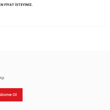
N FİYAT İSTEYİNİZ.
ıza iletebilirsiniz.
lgi.
Abone Ol