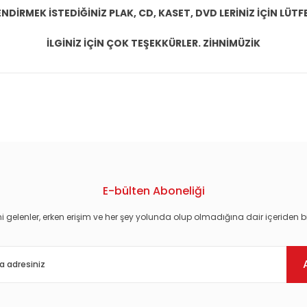
DİRMEK İSTEDİĞİNİZ PLAK, CD, KASET, DVD LERİNİZ İÇİN LÜTFE
İLGİNİZ İÇİN ÇOK TEŞEKKÜRLER. ZİHNİMÜZİK
konularda yetersiz gördüğünüz noktaları öneri formunu kullanarak tarafım
E-bülten Aboneliği
i gelenler, erken erişim ve her şey yolunda olup olmadığına dair içeriden bi