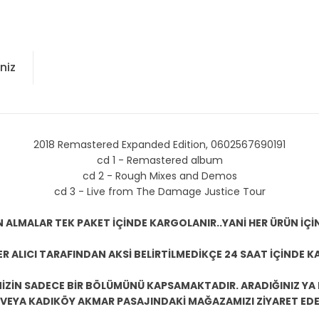
niz
2018 Remastered Expanded Edition, 0602567690191
cd 1 - Remastered album
cd 2 - Rough Mixes and Demos
cd 3 - Live from The Damage Justice Tour
N ALMALAR TEK PAKET İÇİNDE KARGOLANIR..YANİ HER ÜRÜN İÇİ
R ALICI TARAFINDAN AKSİ BELİRTİLMEDİKÇE 24 SAAT İÇİNDE K
ZİN SADECE BİR BÖLÜMÜNÜ KAPSAMAKTADIR. ARADIĞINIZ YA D
 VEYA KADIKÖY AKMAR PASAJINDAKİ MAĞAZAMIZI ZİYARET EDEB