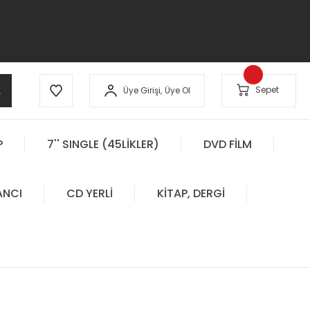
A
Sepet
Üye Girişi,
Üye Ol
P
7'' SINGLE (45LİKLER)
DVD FİLM
ANCI
CD YERLİ
KİTAP, DERGİ