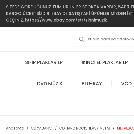
SİTEDE GÖRDÜĞÜNÜZ TÜM ÜRÜNLER STOKTA VARDIR, 5400 TL 
KARGO ÜCRETSİZDİR. EBAY'DE SATIŞTAKİ ÜRÜNLERİMİZDEN İSTE
GEÇİNİZ. https://www.ebay.com/str/zihnimuzik
SIFIR PLAKLAR LP
İKİNCİ EL PLAKLAR LP
DVD MÜZİK
BLU-RAY
VCD
Anasayfa
CD YABANCI
CD HARD ROCK, HEAVY METAL
METALLICA