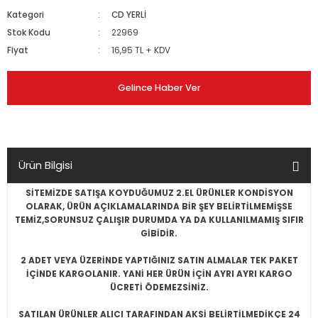
Kategori
CD YERLİ
Stok Kodu
22969
Fiyat
16,95 TL + KDV
Gelince Haber Ver
Ürün Bilgisi
SİTEMİZDE SATIŞA KOYDUĞUMUZ 2.EL ÜRÜNLER KONDİSYON
OLARAK, ÜRÜN AÇIKLAMALARINDA BİR ŞEY BELİRTİLMEMİŞSE
TEMİZ,SORUNSUZ ÇALIŞIR DURUMDA YA DA KULLANILMAMIŞ SIFIR
GİBİDİR.
2 ADET VEYA ÜZERİNDE YAPTIĞINIZ SATIN ALMALAR TEK PAKET
İÇİNDE KARGOLANIR. YANİ HER ÜRÜN İÇİN AYRI AYRI KARGO
ÜCRETİ ÖDEMEZSİNİZ.
SATILAN ÜRÜNLER ALICI TARAFINDAN AKSİ BELİRTİLMEDİKÇE 24