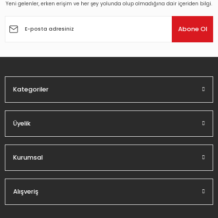
Yeni gelenler, erken erişim ve her şey yolunda olup olmadığına dair içeriden bilgi.
Ürün resmi kalitesiz, bozuk veya görüntülenemiyor.
Ürün açıklamasında eksik bilgiler bulunuyor.
Abone Ol
Ürün bilgilerinde hatalar bulunuyor.
Ürün fiyatı diğer sitelerden daha pahalı.
Bu ürüne benzer farklı alternatifler olmalı.
Kategoriler
Üyelik
Gönder
Kurumsal
Alışveriş