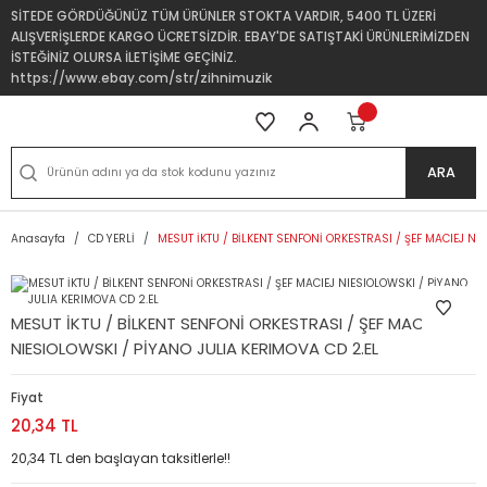
SİTEDE GÖRDÜĞÜNÜZ TÜM ÜRÜNLER STOKTA VARDIR, 5400 TL ÜZERİ
ALIŞVERİŞLERDE KARGO ÜCRETSİZDİR. EBAY'DE SATIŞTAKİ ÜRÜNLERİMİZDEN
İSTEĞİNİZ OLURSA İLETİŞİME GEÇİNİZ.
https://www.ebay.com/str/zihnimuzik
ARA
Anasayfa
CD YERLİ
MESUT İKTU / BİLKENT SENFONİ ORKESTRASI / ŞEF MACIEJ NI
MESUT İKTU / BİLKENT SENFONİ ORKESTRASI / ŞEF MACIEJ
NIESIOLOWSKI / PİYANO JULIA KERIMOVA CD 2.EL
Fiyat
20,34 TL
20,34 TL den başlayan taksitlerle!!