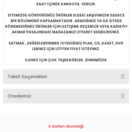
SAAT İÇİNDE KARGOYA VERİLİR.
SİTEMİZDE GÖRDÜĞÜNÜZ ÜRÜNLER ELDEKİ ARŞİVİMİZİN SADECE
BİR BÖLÜMÜNÜ KAPSAMAKTADIR. ARADIĞINIZ YA DA SİTEDE
GÖREMEDİĞİNİZ ÜRÜNLER İÇİN İLETİŞİME GEÇEBİLİR VEYA KADIKÖY
AKMAR PASAJINDAKİ MAĞAZAMIZI ZİYARET EDEBİLİRSİNİZ.
SATMAK , DEĞERLENDİRMEK İSTEDİĞİNİZ PLAK, CD, KASET, DVD
LERİNİZ İÇİN LÜTFEN FİYAT İSTEYİNİZ.
İLGİNİZ İÇİN ÇOK TEŞEKKÜRLER. ZİHNİMÜZİK
Taksit Seçenekleri
Önerileriniz
Bu ürünün fiyat bilgisi, resim, ürün açıklamalarında ve diğer
konularda yetersiz gördüğünüz noktaları öneri formunu
kullanarak tarafımıza iletebilirsiniz.
Görüş ve önerileriniz için teşekkür ederiz.
E-bülten Aboneliği