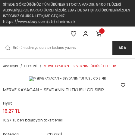
SİTEDE GÖRDÜĞÜNÜZ TÜM ÜRÜNLER STOKTA VARDIR, 5400 TL ÜZERİ
ALIŞVERİŞLERDE KARGO ÜCRETSİZDİR. EBAY'DE SATIŞTAKİ ÜRÜNLERİMİZDEN
İSTEĞİNİZ OLURSA İLETİŞİME GEÇİNİZ.
https://www.ebay.com/str/zihnimuzik
ARA
Anasayfa
CD YERLİ
MERVE KAYACAN - SEVDANIN TÜTKÜSÜ CD SIFIR
MERVE KAYACAN - SEVDANIN TÜTKÜSÜ CD SIFIR
Fiyat
16,27 TL
16,27 TL den başlayan taksitlerle!!
Kategori
CD YERLİ