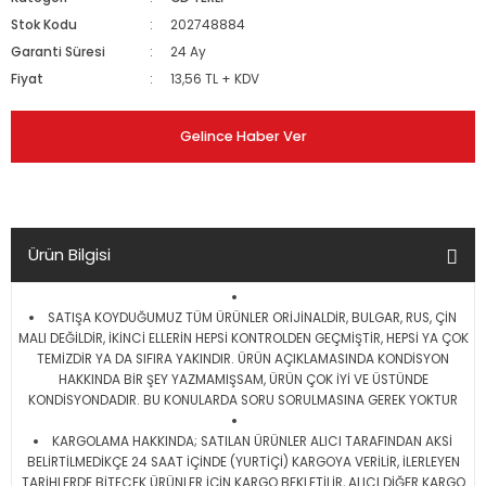
Stok Kodu
202748884
Garanti Süresi
24 Ay
Fiyat
13,56 TL + KDV
Gelince Haber Ver
Ürün Bilgisi
SATIŞA KOYDUĞUMUZ TÜM ÜRÜNLER ORİJİNALDİR, BULGAR, RUS, ÇİN
MALI DEĞİLDİR, İKİNCİ ELLERİN HEPSİ KONTROLDEN GEÇMİŞTİR, HEPSİ YA ÇOK
TEMİZDİR YA DA SIFIRA YAKINDIR. ÜRÜN AÇIKLAMASINDA KONDİSYON
HAKKINDA BİR ŞEY YAZMAMIŞSAM, ÜRÜN ÇOK İYİ VE ÜSTÜNDE
KONDİSYONDADIR. BU KONULARDA SORU SORULMASINA GEREK YOKTUR
KARGOLAMA HAKKINDA; SATILAN ÜRÜNLER ALICI TARAFINDAN AKSİ
BELİRTİLMEDİKÇE 24 SAAT İÇİNDE (YURTİÇİ) KARGOYA VERİLİR, İLERLEYEN
TARİHLERDE BİTECEK ÜRÜNLER İÇİN KARGO BEKLETİLİR, ALICI DİĞER KARGO