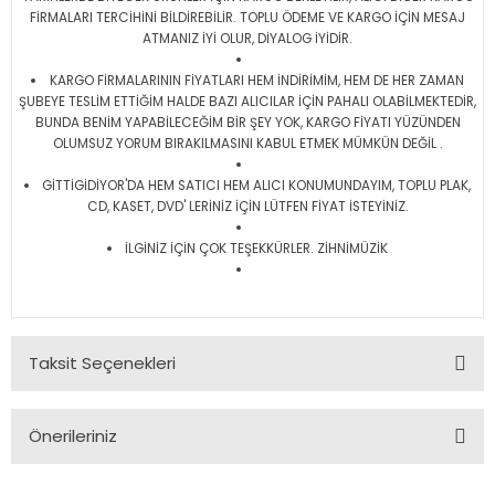
FİRMALARI TERCİHİNİ BİLDİREBİLİR. TOPLU ÖDEME VE KARGO İÇİN MESAJ
ATMANIZ İYİ OLUR, DİYALOG İYİDİR.
KARGO FİRMALARININ FİYATLARI HEM İNDİRİMİM, HEM DE HER ZAMAN
ŞUBEYE TESLİM ETTİĞİM HALDE BAZI ALICILAR İÇİN PAHALI OLABİLMEKTEDİR,
BUNDA BENİM YAPABİLECEĞİM BİR ŞEY YOK, KARGO FİYATI YÜZÜNDEN
OLUMSUZ YORUM BIRAKILMASINI KABUL ETMEK MÜMKÜN DEĞİL .
GİTTİGİDİYOR'DA HEM SATICI HEM ALICI KONUMUNDAYIM, TOPLU PLAK,
CD, KASET, DVD' LERİNİZ İÇİN LÜTFEN FİYAT İSTEYİNİZ.
İLGİNİZ İÇİN ÇOK TEŞEKKÜRLER. ZİHNİMÜZİK
Taksit Seçenekleri
Önerileriniz
Bu ürünün fiyat bilgisi, resim, ürün açıklamalarında ve diğer