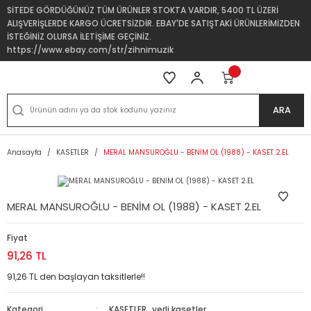
SİTEDE GÖRDÜĞÜNÜZ TÜM ÜRÜNLER STOKTA VARDIR, 5400 TL ÜZERİ
ALIŞVERİŞLERDE KARGO ÜCRETSİZDİR. EBAY'DE SATIŞTAKİ ÜRÜNLERİMİZDEN
İSTEĞİNİZ OLURSA İLETİŞİME GEÇİNİZ.
https://www.ebay.com/str/zihnimuzik
ARA
Anasayfa
KASETLER
MERAL MANSUROĞLU - BENİM OL (1988) - KASET 2.EL
MERAL MANSUROĞLU - BENİM OL (1988) - KASET 2.EL
Fiyat
91,26 TL
91,26 TL den başlayan taksitlerle!!
Kategori
KASETLER
,
yerli kasetler