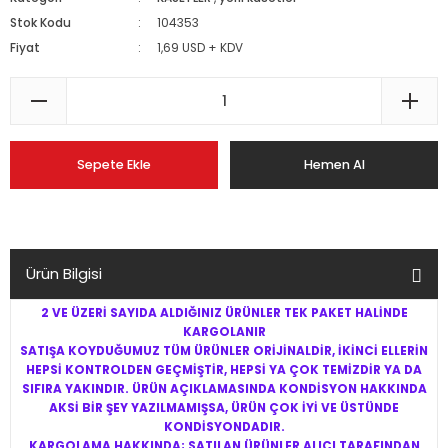
Stok Kodu
104353
Fiyat
1,69 USD + KDV
Sepete Ekle
Hemen Al
Ürün Bilgisi
2 VE ÜZERİ SAYIDA ALDIĞINIZ ÜRÜNLER TEK PAKET HALİNDE
KARGOLANIR
SATIŞA KOYDUĞUMUZ TÜM ÜRÜNLER ORİJİNALDİR, İKİNCİ ELLERİN
HEPSİ KONTROLDEN GEÇMİŞTİR, HEPSİ YA ÇOK TEMİZDİR YA DA
SIFIRA YAKINDIR. ÜRÜN AÇIKLAMASINDA KONDİSYON HAKKINDA
AKSİ BİR ŞEY YAZILMAMIŞSA, ÜRÜN ÇOK İYİ VE ÜSTÜNDE
KONDİSYONDADIR.
KARGOLAMA HAKKINDA; SATILAN ÜRÜNLER ALICI TARAFINDAN