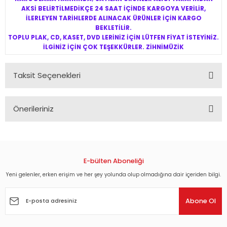
AKSİ BELİRTİLMEDİKÇE 24 SAAT İÇİNDE KARGOYA VERİLİR,
İLERLEYEN TARİHLERDE ALINACAK ÜRÜNLER İÇİN KARGO
BEKLETİLİR.
TOPLU PLAK, CD, KASET, DVD LERİNİZ İÇİN LÜTFEN FİYAT İSTEYİNİZ.
İLGİNİZ İÇİN ÇOK TEŞEKKÜRLER. ZİHNİMÜZİK
Taksit Seçenekleri
Önerileriniz
Bu ürünün fiyat bilgisi, resim, ürün açıklamalarında ve diğer
konularda yetersiz gördüğünüz noktaları öneri formunu
kullanarak tarafımıza iletebilirsiniz.
Görüş ve önerileriniz için teşekkür ederiz.
E-bülten Aboneliği
Yeni gelenler, erken erişim ve her şey yolunda olup olmadığına dair içeriden bilgi.
Ürün resmi kalitesiz, bozuk veya görüntülenemiyor.
Ürün açıklamasında eksik bilgiler bulunuyor.
Abone Ol
Ürün bilgilerinde hatalar bulunuyor.