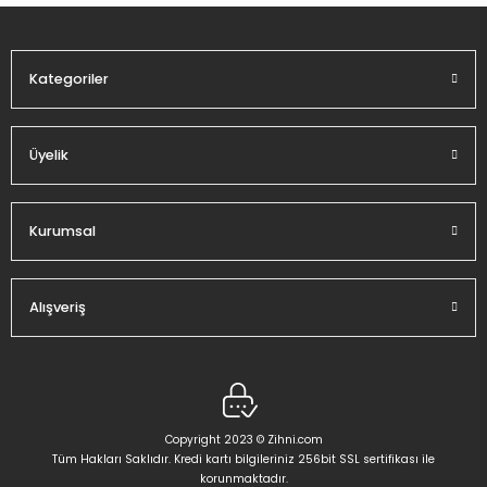
Ürün fiyatı diğer sitelerden daha pahalı.
Bu ürüne benzer farklı alternatifler olmalı.
Kategoriler
Üyelik
Gönder
Kurumsal
Alışveriş
Copyright 2023 © Zihni.com
Tüm Hakları Saklıdır. Kredi kartı bilgileriniz 256bit SSL sertifikası ile
korunmaktadır.