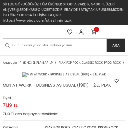
SİTEDE GÖRDÜĞÜNÜZ TÜM ÜRÜNLER STOKTA VARDIR, 5400 TL ÜZERİ
ALIŞVERİŞLERDE KARGO ÜCRETSİZDİR. EBAY'DE SATIŞTAKİ ÜRÜNLERİMİZDEN
İSTEĞİNİZ OLURSA İLETİŞİME GEÇİNİZ.
https://www.ebay.com/str/zihnimuzik
ARA
Anasayfa
İKİNCİ EL PLAKLAR LP
PLAK POP ROCK, CLASSIC ROCK, PROG ROCK
MEN AT WORK - BUSINESS AS USUAL (1981) - 2.EL PLAK
Fiyat
71,19 TL
71,19 TL den başlayan taksitlerle!!
Kategori
PLAK POP ROCK, CLASSIC ROCK, PROG ROCK
,