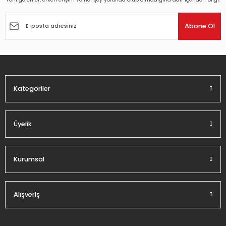
Ürün resmi kalitesiz, bozuk veya görüntülenemiyor.
Ürün açıklamasında eksik bilgiler bulunuyor.
Abone Ol
Ürün bilgilerinde hatalar bulunuyor.
Ürün fiyatı diğer sitelerden daha pahalı.
Bu ürüne benzer farklı alternatifler olmalı.
Kategoriler
Üyelik
Gönder
Kurumsal
Alışveriş