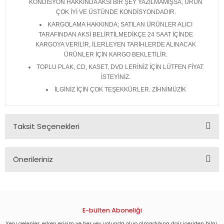
KONDİSYON HAKKINDA AKSİ BİR ŞEY YAZILMAMIŞSA, ÜRÜN
ÇOK İYİ VE ÜSTÜNDE KONDİSYONDADIR.
KARGOLAMA HAKKINDA; SATILAN ÜRÜNLER ALICI
TARAFINDAN AKSİ BELİRTİLMEDİKÇE 24 SAAT İÇİNDE
KARGOYA VERİLİR, İLERLEYEN TARİHLERDE ALINACAK
ÜRÜNLER İÇİN KARGO BEKLETİLİR.
TOPLU PLAK, CD, KASET, DVD LERİNİZ İÇİN LÜTFEN FİYAT
İSTEYİNİZ.
İLGİNİZ İÇİN ÇOK TEŞEKKÜRLER. ZİHNİMÜZİK
Taksit Seçenekleri
Önerileriniz
Bu ürünün fiyat bilgisi, resim, ürün açıklamalarında ve diğer
konularda yetersiz gördüğünüz noktaları öneri formunu
kullanarak tarafımıza iletebilirsiniz.
Görüş ve önerileriniz için teşekkür ederiz.
E-bülten Aboneliği
Yeni gelenler, erken erişim ve her şey yolunda olup olmadığına dair içeriden bilgi.