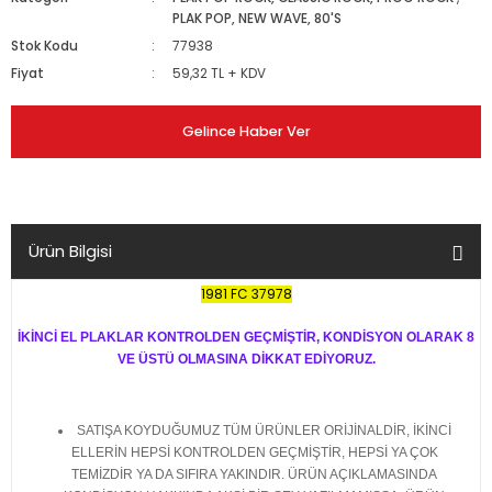
PLAK POP, NEW WAVE, 80'S
Stok Kodu
77938
Fiyat
59,32 TL + KDV
Gelince Haber Ver
Ürün Bilgisi
1981 FC 37978
İKİNCİ EL PLAKLAR KONTROLDEN GEÇMİŞTİR, KONDİSYON OLARAK 8
VE ÜSTÜ OLMASINA DİKKAT EDİYORUZ.
SATIŞA KOYDUĞUMUZ TÜM ÜRÜNLER ORİJİNALDİR, İKİNCİ
ELLERİN HEPSİ KONTROLDEN GEÇMİŞTİR, HEPSİ YA ÇOK
TEMİZDİR YA DA SIFIRA YAKINDIR. ÜRÜN AÇIKLAMASINDA