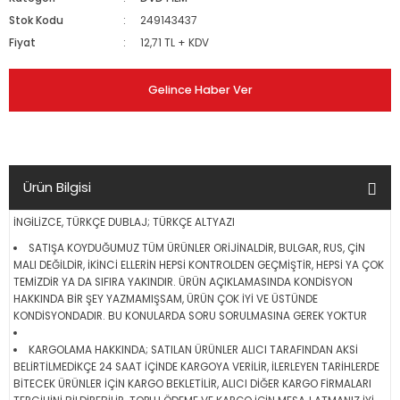
Stok Kodu
249143437
Fiyat
12,71 TL + KDV
Gelince Haber Ver
Ürün Bilgisi
İNGİLİZCE, TÜRKÇE DUBLAJ; TÜRKÇE ALTYAZI
SATIŞA KOYDUĞUMUZ TÜM ÜRÜNLER ORİJİNALDİR, BULGAR, RUS, ÇİN
MALI DEĞİLDİR, İKİNCİ ELLERİN HEPSİ KONTROLDEN GEÇMİŞTİR, HEPSİ YA ÇOK
TEMİZDİR YA DA SIFIRA YAKINDIR. ÜRÜN AÇIKLAMASINDA KONDİSYON
HAKKINDA BİR ŞEY YAZMAMIŞSAM, ÜRÜN ÇOK İYİ VE ÜSTÜNDE
KONDİSYONDADIR. BU KONULARDA SORU SORULMASINA GEREK YOKTUR
KARGOLAMA HAKKINDA; SATILAN ÜRÜNLER ALICI TARAFINDAN AKSİ
BELİRTİLMEDİKÇE 24 SAAT İÇİNDE KARGOYA VERİLİR, İLERLEYEN TARİHLERDE
BİTECEK ÜRÜNLER İÇİN KARGO BEKLETİLİR, ALICI DİĞER KARGO FİRMALARI