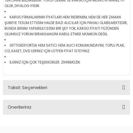
TERCİHİNİ BİLDİREBİLİR. TOPLU ÖDEME VE KARGO İÇİN MESAJ ATMANIZ İYİ
OLUR, DİYALOG İYİDİR.
KARGO FİRMALARININ FİYATLARI HEM İNDİRİMİM, HEM DE HER ZAMAN
ŞUBEYE TESLİM ETTİĞİM HALDE BAZI ALICILAR İÇİN PAHALI OLABİLMEKTEDİR,
BUNDA BENİM YAPABİLECEĞİM BİR ŞEY YOK, KARGO FİYATI YÜZÜNDEN
OLUMSUZ YORUM BIRAKILMASINI KABUL ETMEK MÜMKÜN DEĞİL .
GİTTİGİDİYOR'DA HEM SATICI HEM ALICI KONUMUNDAYIM, TOPLU PLAK,
CD, KASET, DVD LERİNİZ İÇİN LÜTFEN FİYAT İSTEYİNİZ.
İLGİNİZ İÇİN ÇOK TEŞEKKÜRLER. ZİHNİMÜZİK
Taksit Seçenekleri
Önerileriniz
Bu ürünün fiyat bilgisi, resim, ürün açıklamalarında ve diğer
konularda yetersiz gördüğünüz noktaları öneri formunu
kullanarak tarafımıza iletebilirsiniz.