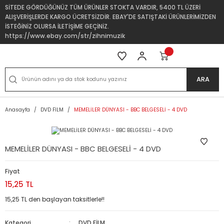
SİTEDE GÖRDÜĞÜNÜZ TÜM ÜRÜNLER STOKTA VARDIR, 5400 TL ÜZERİ
ALIŞVERİŞLERDE KARGO ÜCRETSİZDİR. EBAY'DE SATIŞTAKİ ÜRÜNLERİMİZDEN
İSTEĞİNİZ OLURSA İLETİŞİME GEÇİNİZ.
https://www.ebay.com/str/zihnimuzik
ARA
Anasayfa
DVD FİLM
MEMELİLER DÜNYASI - BBC BELGESELİ - 4 DVD
MEMELİLER DÜNYASI - BBC BELGESELİ - 4 DVD
Fiyat
15,25 TL
15,25 TL den başlayan taksitlerle!!
Kategori
DVD FİLM