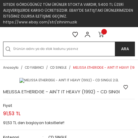
SİTEDE GÖRDÜĞÜNÜZ TÜM ÜRÜNLER STOKTA VARDIR, 5400 TL ÜZERİ
ALIŞVERİŞLERDE KARGO ÜCRETSİZDİR. EBAY'DE SATIŞTAKİ ÜRÜNLERİMİZDEN
İSTEĞİNİZ OLURSA İLETİŞİME GEÇİNİZ.
https://www.ebay.com/str/zihnimuzik
ARA
Anasayfa
CD YABANCI
CD SINGLE
MELISSA ETHERIDGE - AIN'T IT HEAVY (199
MELISSA ETHERIDGE - AIN'T IT HEAVY (1992) - CD SINGLE 2.EL
Fiyat
91,53 TL
91,53 TL den başlayan taksitlerle!!
Kategori
CD SINGLE