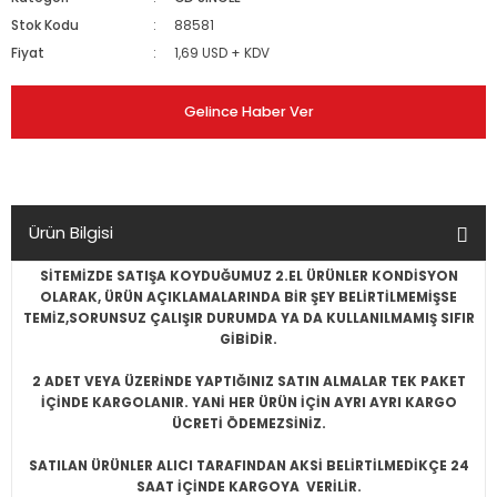
Stok Kodu
88581
Fiyat
1,69 USD + KDV
Gelince Haber Ver
Ürün Bilgisi
SİTEMİZDE SATIŞA KOYDUĞUMUZ 2.EL ÜRÜNLER KONDİSYON
OLARAK, ÜRÜN AÇIKLAMALARINDA BİR ŞEY BELİRTİLMEMİŞSE
TEMİZ,SORUNSUZ ÇALIŞIR DURUMDA YA DA KULLANILMAMIŞ SIFIR
GİBİDİR.
2 ADET VEYA ÜZERİNDE YAPTIĞINIZ SATIN ALMALAR TEK PAKET
İÇİNDE KARGOLANIR. YANİ HER ÜRÜN İÇİN AYRI AYRI KARGO
ÜCRETİ ÖDEMEZSİNİZ.
SATILAN ÜRÜNLER ALICI TARAFINDAN AKSİ BELİRTİLMEDİKÇE 24
SAAT İÇİNDE KARGOYA VERİLİR.