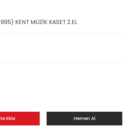
995) KENT MÜZİK KASET 2.EL
te Ekle
Hemen Al