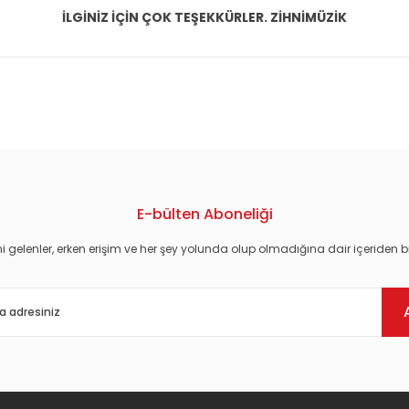
İLGİNİZ İÇİN ÇOK TEŞEKKÜRLER. ZİHNİMÜZİK
konularda yetersiz gördüğünüz noktaları öneri formunu kullanarak tarafım
E-bülten Aboneliği
i gelenler, erken erişim ve her şey yolunda olup olmadığına dair içeriden bi
Gönder