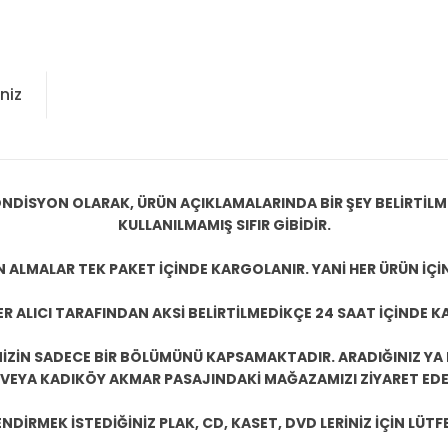
niz
NDİSYON OLARAK, ÜRÜN AÇIKLAMALARINDA BİR ŞEY BELİRTİL
KULLANILMAMIŞ SIFIR GİBİDİR.
N ALMALAR TEK PAKET İÇİNDE KARGOLANIR. YANİ HER ÜRÜN İÇİ
R ALICI TARAFINDAN AKSİ BELİRTİLMEDİKÇE 24 SAAT İÇİNDE K
ZİN SADECE BİR BÖLÜMÜNÜ KAPSAMAKTADIR. ARADIĞINIZ YA D
 VEYA KADIKÖY AKMAR PASAJINDAKİ MAĞAZAMIZI ZİYARET EDEB
DİRMEK İSTEDİĞİNİZ PLAK, CD, KASET, DVD LERİNİZ İÇİN LÜTFE