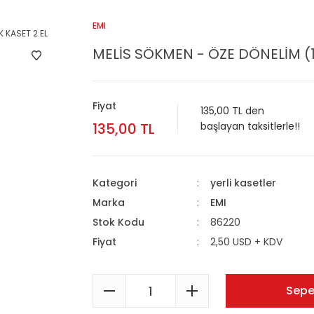
EMI
MELİS SÖKMEN - ÖZE DÖNELİM (1
Fiyat
135,00 TL den
135,00 TL
başlayan taksitlerle!!
Kategori
yerli kasetler
Marka
EMI
Stok Kodu
86220
Fiyat
2,50 USD + KDV
Sepe