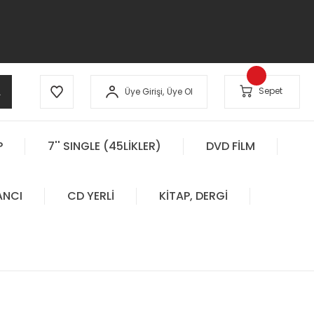
A
Sepet
Üye Girişi,
Üye Ol
P
7'' SINGLE (45LİKLER)
DVD FİLM
ANCI
CD YERLİ
KİTAP, DERGİ