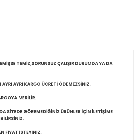
MEMİŞSE TEMİZ,SORUNSUZ ÇALIŞIR DURUMDA YA DA
N AYRI AYRI KARGO ÜCRETİ ÖDEMEZSİNİZ.
ARGOYA VERİLİR.
A SİTEDE GÖREMEDİĞİNİZ ÜRÜNLER İÇİN İLETİŞİME
İLİRSİNİZ.
N FİYAT İSTEYİNİZ.