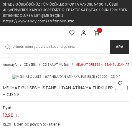
SİTEDE GÖRDÜĞÜNÜZ TÜM ÜRÜNLER STOKTA VARDIR, 5400 TL ÜZERİ
ALIŞVERİŞLERDE KARGO ÜCRETSİZDİR. EBAY'DE SATIŞTAKİ ÜRÜNLERİMİZDEN
İSTEĞİNİZ OLURSA İLETİŞİME GEÇİNİZ.
https://www.ebay.com/str/zihnimuzik
ARA
Anasayfa
CD YERLİ
CD SANAT MÜZİĞİ
MELİHAT GÜLSES - İSTANBUL'DAN ATİN
MELİHAT GÜLSES - İSTANBUL'DAN ATİNA'YA TÜRKÜLER (2000)
- CD 2.E
Fiyat
12,20 TL
12,20 TL den başlayan taksitlerle!!