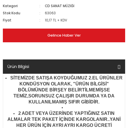
Kategori
CD SANAT MÜZİĞİ
Stok Kodu
63063
Fiyat
10,17 TL + KDV
Gelince Haber Ver
Ürün Bilgisi
SİTEMİZDE SATIŞA KOYDUĞUMUZ 2.EL ÜRÜNLER
KONDÜSYON OLARAK, "ÜRÜN BİLGİSİ"
BÖLÜMÜNDE BİRŞEY BELİRTİLMEMİŞSE
TEMİZ,SORUNSUZ ÇALIŞIR DURUMDA YA DA
KULLANILMAMIŞ SIFIR GİBİDİR
.
2 ADET VEYA ÜZERİNDE YAPTIĞINIZ SATIN
ALMALAR TEK PAKET İÇİNDE KARGOLANIR..YANİ
HER ÜRÜN İÇİN AYRI AYRI KARGO ÜCRETİ