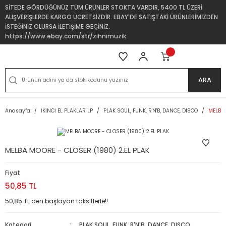
SİTEDE GÖRDÜĞÜNÜZ TÜM ÜRÜNLER STOKTA VARDIR, 5400 TL ÜZERİ
ALIŞVERİŞLERDE KARGO ÜCRETSİZDİR. EBAY'DE SATIŞTAKİ ÜRÜNLERİMİZDEN
İSTEĞİNİZ OLURSA İLETİŞİME GEÇİNİZ.
https://www.ebay.com/str/zihnimuzik
ARA
Anasayfa
İKİNCİ EL PLAKLAR LP
PLAK SOUL, FUNK, R'N'B, DANCE, DISCO
MELBA 
MELBA MOORE - CLOSER (1980) 2.EL PLAK
Fiyat
50,85 TL
50,85 TL den başlayan taksitlerle!!
Kategori
PLAK SOUL, FUNK, R'N'B, DANCE, DISCO