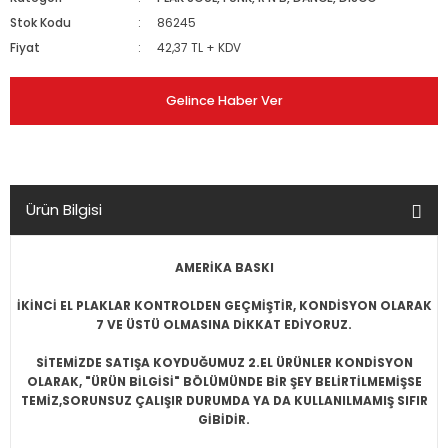
Stok Kodu
86245
Fiyat
42,37 TL + KDV
Gelince Haber Ver
Ürün Bilgisi
AMERİK
A BASKI
İKİNCİ EL PLAKLAR KONTROLDEN GEÇMİŞTİR, KONDİSYON OLARAK
7 VE ÜSTÜ OLMASINA DİKKAT EDİYORUZ.
SİTEMİZDE SATIŞA KOYDUĞUMUZ 2.EL ÜRÜNLER KONDİSYON
OLARAK, "ÜRÜN BİLGİSİ" BÖLÜMÜNDE BİR ŞEY BELİRTİLMEMİŞSE
TEMİZ,SORUNSUZ ÇALIŞIR DURUMDA YA DA KULLANILMAMIŞ SIFIR
GİBİDİR.