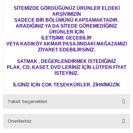
SİTEMİZDE GÖRDÜĞÜNÜZ ÜRÜNLER ELDEKİ
ARŞİVİMİZİN
SADECE BİR BÖLÜMÜNÜ KAPSAMAKTADIR.
ARADIĞINIZ YA DA SİTEDE GÖREMEDİĞİNİZ
ÜRÜNLER İÇİN
İLETİŞİME GEÇEBİLİR
VEYA KADIKÖY AKMAR PASAJINDAKİ MAĞAZAMIZI
ZİYARET EDEBİLİRSİNİZ.
SATMAK , DEĞERLENDİRMEK İSTEDİĞİNİZ
PLAK, CD, KASET, DVD LERİNİZ İÇİN LÜTFEN FİYAT
İSTEYİNİZ.
İLGİNİZ İÇİN ÇOK TEŞEKKÜRLER. ZİHNİMÜZİK
Taksit Seçenekleri
Önerileriniz
Bu ürünün fiyat bilgisi, resim, ürün açıklamalarında ve diğer