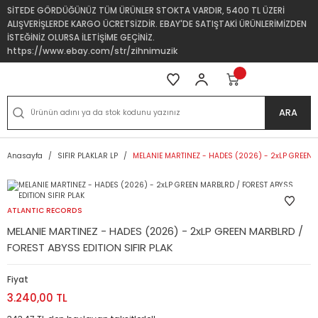
SİTEDE GÖRDÜĞÜNÜZ TÜM ÜRÜNLER STOKTA VARDIR, 5400 TL ÜZERİ
ALIŞVERİŞLERDE KARGO ÜCRETSİZDİR. EBAY'DE SATIŞTAKİ ÜRÜNLERİMİZDEN
İSTEĞİNİZ OLURSA İLETİŞİME GEÇİNİZ.
https://www.ebay.com/str/zihnimuzik
ARA
Anasayfa
SIFIR PLAKLAR LP
MELANIE MARTINEZ - HADES (2026) - 2xLP GREEN M
ATLANTIC RECORDS
MELANIE MARTINEZ - HADES (2026) - 2xLP GREEN MARBLRD /
FOREST ABYSS EDITION SIFIR PLAK
Fiyat
3.240,00 TL