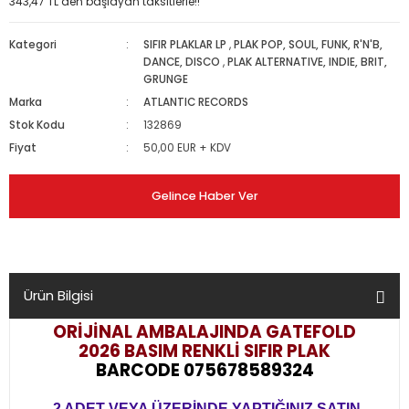
343,47 TL den başlayan taksitlerle!!
Kategori
SIFIR PLAKLAR LP
,
PLAK POP, SOUL, FUNK, R'N'B,
DANCE, DISCO
,
PLAK ALTERNATIVE, INDIE, BRIT,
GRUNGE
Marka
ATLANTIC RECORDS
Stok Kodu
132869
Fiyat
50,00 EUR + KDV
Gelince Haber Ver
Ürün Bilgisi
ORİJİNAL AMBALAJINDA GATEFOLD
2026 BASIM RENKLİ
SIFIR PLAK
BARCODE 075678589324
2 ADET VEYA ÜZERİNDE YAPTIĞINIZ SATIN