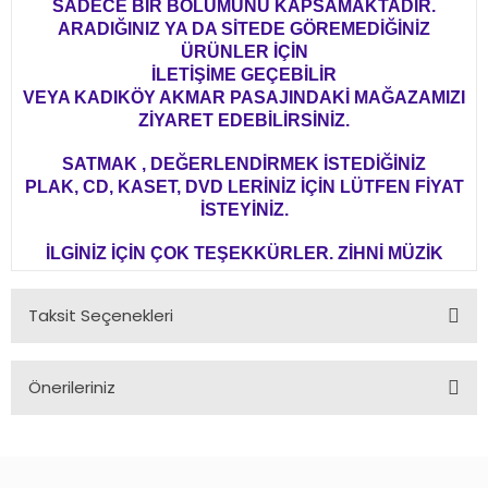
SADECE BİR BÖLÜMÜNÜ KAPSAMAKTADIR.
ARADIĞINIZ YA DA SİTEDE GÖREMEDİĞİNİZ
ÜRÜNLER İÇİN
İLETİŞİME GEÇEBİLİR
VEYA KADIKÖY AKMAR PASAJINDAKİ MAĞAZAMIZI
ZİYARET EDEBİLİRSİNİZ.
SATMAK , DEĞERLENDİRMEK İSTEDİĞİNİZ
PLAK, CD, KASET, DVD LERİNİZ İÇİN LÜTFEN FİYAT
İSTEYİNİZ.
İLGİNİZ İÇİN ÇOK TEŞEKKÜRLER. ZİHNİ MÜZİK
Taksit Seçenekleri
Önerileriniz
Bu ürünün fiyat bilgisi, resim, ürün açıklamalarında ve diğer
konularda yetersiz gördüğünüz noktaları öneri formunu
kullanarak tarafımıza iletebilirsiniz.