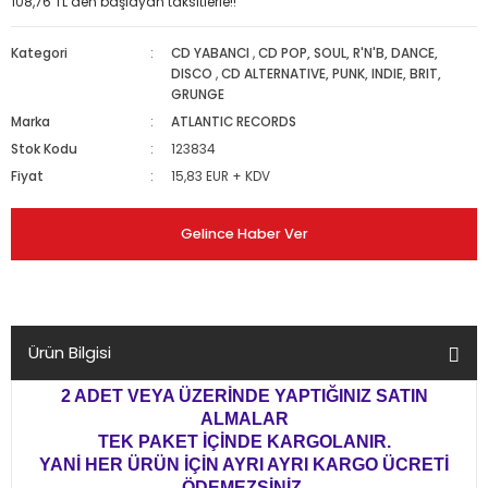
108,76 TL den başlayan taksitlerle!!
Kategori
CD YABANCI
,
CD POP, SOUL, R'N'B, DANCE,
DISCO
,
CD ALTERNATIVE, PUNK, INDIE, BRIT,
GRUNGE
Marka
ATLANTIC RECORDS
Stok Kodu
123834
Fiyat
15,83 EUR + KDV
Gelince Haber Ver
Ürün Bilgisi
2 ADET VEYA ÜZERİNDE YAPTIĞINIZ SATIN
ALMALAR
TEK PAKET İÇİNDE KARGOLANIR.
YANİ HER ÜRÜN İÇİN AYRI AYRI KARGO ÜCRETİ
ÖDEMEZSİNİZ.