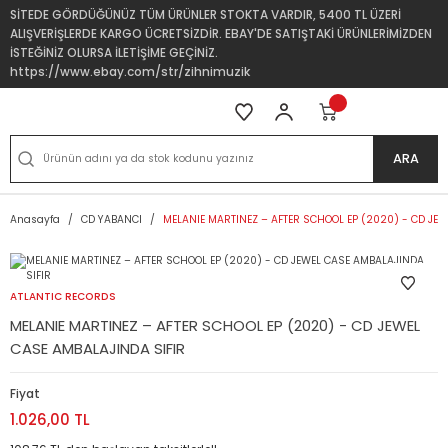
SİTEDE GÖRDÜĞÜNÜZ TÜM ÜRÜNLER STOKTA VARDIR, 5400 TL ÜZERİ
ALIŞVERİŞLERDE KARGO ÜCRETSİZDİR. EBAY'DE SATIŞTAKİ ÜRÜNLERİMİZDEN
İSTEĞİNİZ OLURSA İLETİŞİME GEÇİNİZ.
https://www.ebay.com/str/zihnimuzik
ARA
Anasayfa
CD YABANCI
MELANIE MARTINEZ – AFTER SCHOOL EP (2020) - CD JEW
ATLANTIC RECORDS
MELANIE MARTINEZ – AFTER SCHOOL EP (2020) - CD JEWEL
CASE AMBALAJINDA SIFIR
Fiyat
1.026,00 TL