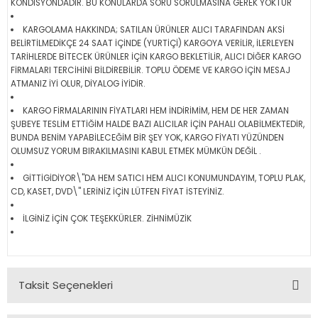
KONDİSYONDADIR. BU KONULARDA SORU SORULMASINA GEREK YOKTUR
KARGOLAMA HAKKINDA; SATILAN ÜRÜNLER ALICI TARAFINDAN AKSİ
BELİRTİLMEDİKÇE 24 SAAT İÇİNDE (YURTİÇİ) KARGOYA VERİLİR, İLERLEYEN
TARİHLERDE BİTECEK ÜRÜNLER İÇİN KARGO BEKLETİLİR, ALICI DİĞER KARGO
FİRMALARI TERCİHİNİ BİLDİREBİLİR. TOPLU ÖDEME VE KARGO İÇİN MESAJ
ATMANIZ İYİ OLUR, DİYALOG İYİDİR.
KARGO FİRMALARININ FİYATLARI HEM İNDİRİMİM, HEM DE HER ZAMAN
ŞUBEYE TESLİM ETTİĞİM HALDE BAZI ALICILAR İÇİN PAHALI OLABİLMEKTEDİR,
BUNDA BENİM YAPABİLECEĞİM BİR ŞEY YOK, KARGO FİYATI YÜZÜNDEN
OLUMSUZ YORUM BIRAKILMASINI KABUL ETMEK MÜMKÜN DEĞİL .
GİTTİGİDİYOR\"DA HEM SATICI HEM ALICI KONUMUNDAYIM, TOPLU PLAK,
CD, KASET, DVD\" LERİNİZ İÇİN LÜTFEN FİYAT İSTEYİNİZ.
İLGİNİZ İÇİN ÇOK TEŞEKKÜRLER. ZİHNİMÜZİK
Taksit Seçenekleri