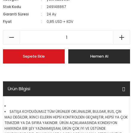
Stok Kodu
249148867
Garanti Süresi
24 Ay
Fiyat
0,85 USD + KDV
Sepete Ekle
Hemen Al
Ürün Bilgisi
SATIŞA KOYDUĞUMUZ TÜM ÜRÜNLER ORİJİNALDİR, BULGAR, RUS, ÇİN
MALI DEĞİLDİR, İKİNCİ ELLERİN HEPSİ KONTROLDEN GEÇMİŞTİR, HEPSİ YA ÇOK
TEMİZDİR YA DA SIFIRA YAKINDIR. ÜRÜN AÇIKLAMASINDA KONDİSYON
HAKKINDA BİR ŞEY YAZMAMIŞSAM, ÜRÜN ÇOK İYİ VE ÜSTÜNDE