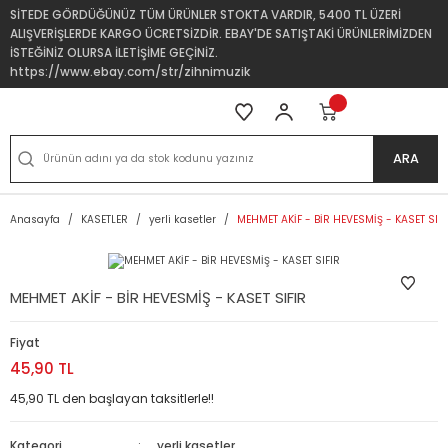
SİTEDE GÖRDÜĞÜNÜZ TÜM ÜRÜNLER STOKTA VARDIR, 5400 TL ÜZERİ
ALIŞVERİŞLERDE KARGO ÜCRETSİZDİR. EBAY'DE SATIŞTAKİ ÜRÜNLERİMİZDEN
İSTEĞİNİZ OLURSA İLETİŞİME GEÇİNİZ.
https://www.ebay.com/str/zihnimuzik
ARA
Anasayfa
KASETLER
yerli kasetler
MEHMET AKİF - BİR HEVESMİŞ - KASET SIFI
MEHMET AKİF - BİR HEVESMİŞ - KASET SIFIR
Fiyat
45,90 TL
45,90 TL den başlayan taksitlerle!!
Kategori
yerli kasetler