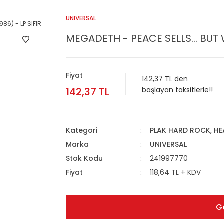
UNIVERSAL
MEGADETH - PEACE SELLS... BUT 
Fiyat
142,37 TL den
142,37 TL
başlayan taksitlerle!!
Kategori
PLAK HARD ROCK, HE
Marka
UNIVERSAL
Stok Kodu
241997770
Fiyat
118,64 TL + KDV
G