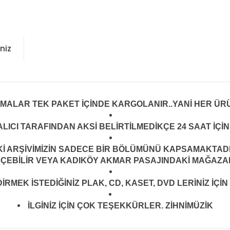
niz
LMALAR TEK PAKET İÇİNDE KARGOLANIR..YANİ HER ÜRÜ
LICI TARAFINDAN AKSİ BELİRTİLMEDİKÇE 24 SAAT İÇ
ARŞİVİMİZİN SADECE BİR BÖLÜMÜNÜ KAPSAMAKTADIR.
EÇEBİLİR VEYA KADIKÖY AKMAR PASAJINDAKİ MAĞAZAMI
MEK İSTEDİĞİNİZ PLAK, CD, KASET, DVD LERİNİZ İÇİN 
İLGİNİZ İÇİN ÇOK TEŞEKKÜRLER. ZİHNİMÜZİK