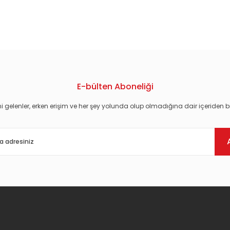
konularda yetersiz gördüğünüz noktaları öneri formunu kullanarak tarafım
E-bülten Aboneliği
i gelenler, erken erişim ve her şey yolunda olup olmadığına dair içeriden bi
Gönder