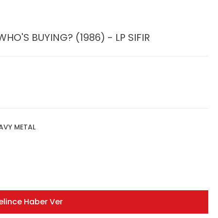
WHO'S BUYING? (1986) - LP SIFIR
AVY METAL
elince Haber Ver