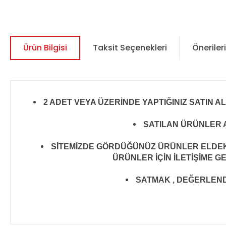
Ürün Bilgisi
Taksit Seçenekleri
Önerileri
2 ADET VEYA ÜZERİNDE YAPTIĞINIZ SATIN A
SATILAN ÜRÜNLER A
SİTEMİZDE GÖRDÜĞÜNÜZ ÜRÜNLER ELDEKİ 
ÜRÜNLER İÇİN İLETİŞİME G
SATMAK , DEĞERLENDİR