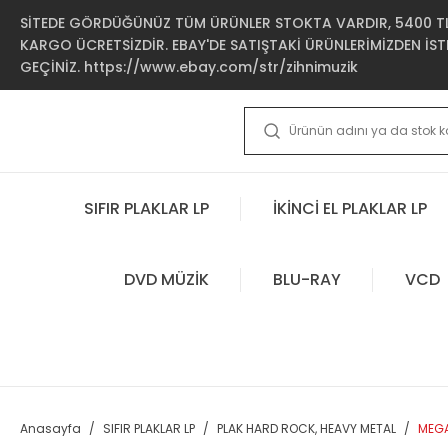
SİTEDE GÖRDÜĞÜNÜZ TÜM ÜRÜNLER STOKTA VARDIR, 5400 TL 
KARGO ÜCRETSİZDİR. EBAY'DE SATIŞTAKİ ÜRÜNLERİMİZDEN İSTE
GEÇİNİZ. https://www.ebay.com/str/zihnimuzik
SIFIR PLAKLAR LP
İKİNCİ EL PLAKLAR LP
DVD MÜZİK
BLU-RAY
VCD
Anasayfa
SIFIR PLAKLAR LP
PLAK HARD ROCK, HEAVY METAL
MEGA