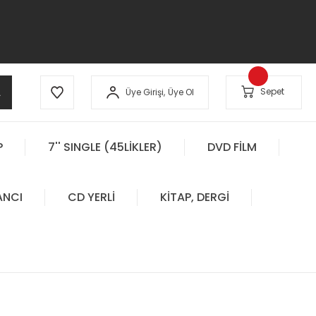
A
Sepet
Üye Girişi,
Üye Ol
P
7'' SINGLE (45LİKLER)
DVD FİLM
ANCI
CD YERLİ
KİTAP, DERGİ