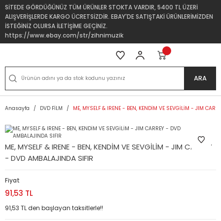
SİTEDE GÖRDÜĞÜNÜZ TÜM ÜRÜNLER STOKTA VARDIR, 5400 TL ÜZERİ
ALIŞVERİŞLERDE KARGO ÜCRETSİZDİR. EBAY'DE SATIŞTAKİ ÜRÜNLERİMİZDEN
İSTEĞİNİZ OLURSA İLETİŞİME GEÇİNİZ.
https://www.ebay.com/str/zihnimuzik
ARA
Anasayfa
DVD FİLM
ME, MYSELF & IRENE - BEN, KENDİM VE SEVGİLİM - JIM CAR
ME, MYSELF & IRENE - BEN, KENDİM VE SEVGİLİM - JIM CARREY
- DVD AMBALAJINDA SIFIR
Fiyat
91,53 TL
91,53 TL den başlayan taksitlerle!!