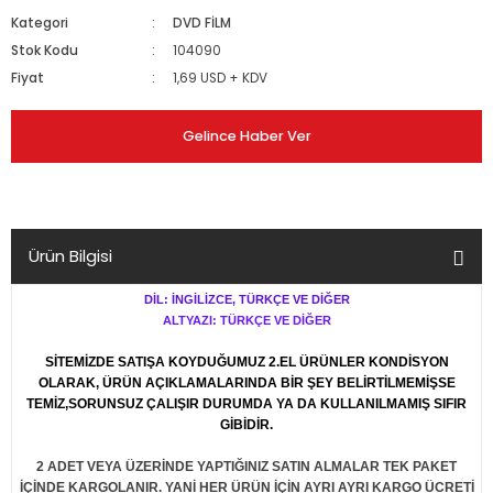
Kategori
DVD FİLM
Stok Kodu
104090
Fiyat
1,69 USD + KDV
Gelince Haber Ver
Ürün Bilgisi
DİL: İNGİLİZCE, TÜRKÇE VE DİĞER
ALTYAZI: TÜRKÇE VE DİĞER
SİTEMİZDE SATIŞA KOYDUĞUMUZ 2.EL ÜRÜNLER KONDİSYON
OLARAK, ÜRÜN AÇIKLAMALARINDA BİR ŞEY BELİRTİLMEMİŞSE
TEMİZ,SORUNSUZ ÇALIŞIR DURUMDA YA DA KULLANILMAMIŞ SIFIR
GİBİDİR.
2 ADET VEYA ÜZERİNDE YAPTIĞINIZ SATIN ALMALAR TEK PAKET
İÇİNDE KARGOLANIR. YANİ HER ÜRÜN İÇİN AYRI AYRI KARGO ÜCRETİ