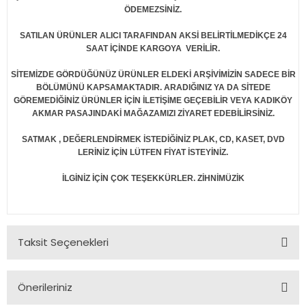
ÖDEMEZSİNİZ.
SATILAN ÜRÜNLER ALICI TARAFINDAN AKSİ BELİRTİLMEDİKÇE 24
SAAT İÇİNDE KARGOYA VERİLİR.
SİTEMİZDE GÖRDÜĞÜNÜZ ÜRÜNLER ELDEKİ ARŞİVİMİZİN SADECE BİR
BÖLÜMÜNÜ KAPSAMAKTADIR. ARADIĞINIZ YA DA SİTEDE
GÖREMEDİĞİNİZ ÜRÜNLER İÇİN İLETİŞİME GEÇEBİLİR VEYA KADIKÖY
AKMAR PASAJINDAKİ MAĞAZAMIZI ZİYARET EDEBİLİRSİNİZ.
SATMAK , DEĞERLENDİRMEK İSTEDİĞİNİZ PLAK, CD, KASET, DVD
LERİNİZ İÇİN LÜTFEN FİYAT İSTEYİNİZ.
İLGİNİZ İÇİN ÇOK TEŞEKKÜRLER. ZİHNİMÜZİK
Taksit Seçenekleri
Önerileriniz