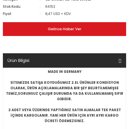
Stok Kodu
64152
Fiyat
8,47 USD + KDV
Gelince Haber Ver
Ürün Bilgisi
MADE IN GERMANY
SİTEMİZDE SATIŞA KOYDUĞUMUZ 2.EL ÜRÜNLER KONDİSYON
OLARAK, ÜRÜN AÇIKLAMALARINDA BİR ŞEY BELİRTİLMEMİŞSE
TEMİZ,SORUNSUZ ÇALIŞIR DURUMDA YA DA KULLANILMAMIŞ SIFIR
GİBİDİR.
2 ADET VEYA ÜZERİNDE YAPTIĞINIZ SATIN ALMALAR TEK PAKET
İÇİNDE KARGOLANIR. YANİ HER ÜRÜN İÇİN AYRI AYRI KARGO
ÜCRETİ ÖDEMEZSİNİZ.