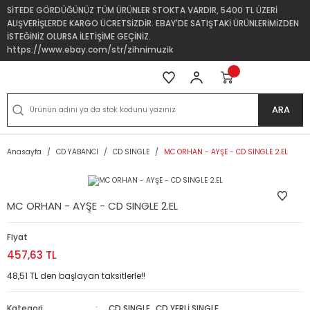
SİTEDE GÖRDÜĞÜNÜZ TÜM ÜRÜNLER STOKTA VARDIR, 5400 TL ÜZERİ
ALIŞVERİŞLERDE KARGO ÜCRETSİZDİR. EBAY'DE SATIŞTAKİ ÜRÜNLERİMİZDEN
İSTEĞİNİZ OLURSA İLETİŞİME GEÇİNİZ.
https://www.ebay.com/str/zihnimuzik
ARA
Anasayfa
CD YABANCI
CD SINGLE
MC ORHAN - AYŞE - CD SINGLE 2.EL
MC ORHAN - AYŞE - CD SINGLE 2.EL
Fiyat
457,63 TL
48,51 TL den başlayan taksitlerle!!
Kategori
CD SINGLE
,
CD YERLİ SINGLE