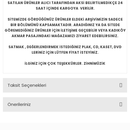
SATILAN ÜRÜNLER ALICI TARAFINDAN AKSİ BELİRTİLMEDİKÇE 24
SAAT İÇİNDE KARGOYA VERİLİR.
SİTEMİZDE GÖRDÜĞÜNÜZ ÜRÜNLER ELDEKİ ARŞİVİMİZİN SADECE
BİR BÖLÜMÜNÜ KAPSAMAKTADIR. ARADIĞINIZ YA DA SİTEDE
GÖREMEDİĞİNİZ ÜRÜNLER İÇİN İLETİŞİME GEÇEBİLİR VEYA KADIKÖY
AKMAR PASAJINDAKİ MAĞAZAMIZI ZİYARET EDEBİLİRSİNİZ.
SATMAK , DEĞERLENDİRMEK İSTEDİĞİNİZ PLAK, CD, KASET, DVD
LERİNİZ İÇİN LÜTFEN FİYAT İSTEYİNİZ.
İLGİNİZ İÇİN ÇOK TEŞEKKÜRLER. ZİHNİMÜZİK
Taksit Seçenekleri
Önerileriniz
Bu ürünün fiyat bilgisi, resim, ürün açıklamalarında ve diğer
konularda yetersiz gördüğünüz noktaları öneri formunu
kullanarak tarafımıza iletebilirsiniz.