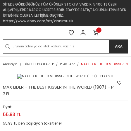
SİTEDE GÖRDÜĞÜNÜZ TÜM ÜRÜNLER STOKTA VARDIR, 5400 TL ÜZERİ
ALIŞVERİŞLERDE KARGO ÜCRETSİZDİR. EBAY'DE SATIŞTAKİ ÜRÜNLERİMİZDEN
İSTEĞİNİZ OLURSA İLETİŞİME GEÇİNİZ.
https://www.ebay.com/str/zihnimuzik
ARA
Anasayfa
İKİNCİ EL PLAKLAR LP
PLAK JAZZ
MAX EIDER - THE BEST KISSER IN T
MAX EIDER - THE BEST KISSER IN THE WORLD (1987) - PLAK
2.EL
Fiyat
55,93 TL
55,93 TL den başlayan taksitlerle!!