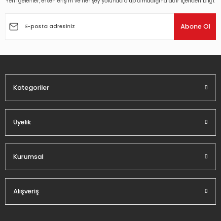
Yeni gelenler, erken erişim ve her şey yolunda olup olmadığına dair içeriden bilgi.
Ürün resmi kalitesiz, bozuk veya görüntülenemiyor.
Ürün açıklamasında eksik bilgiler bulunuyor.
Abone Ol
Ürün bilgilerinde hatalar bulunuyor.
Ürün fiyatı diğer sitelerden daha pahalı.
Bu ürüne benzer farklı alternatifler olmalı.
Kategoriler
Üyelik
Gönder
Kurumsal
Alışveriş