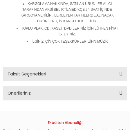
KARGOLAMA HAKKINDA; SATILAN ÜRÜNLER ALICI
TARAFINDAN AKSİ BELİRTİLMEDİKÇE 24 SAAT İÇİNDE
KARGOYA VERİLİR, İLERLEYEN TARİHLERDE ALINACAK
ÜRÜNLER İÇİN KARGO BEKLETİLİR.
TOPLU PLAK, CD, KASET, DVD LERİNİZ İÇİN LÜTFEN FİYAT
İSTEYİNİZ.
İLGİNİZ İÇİN ÇOK TEŞEKKÜRLER. ZİHNİMÜZİK
Taksit Seçenekleri
Önerileriniz
Bu ürünün fiyat bilgisi, resim, ürün açıklamalarında ve diğer
konularda yetersiz gördüğünüz noktaları öneri formunu
kullanarak tarafımıza iletebilirsiniz.
Görüş ve önerileriniz için teşekkür ederiz.
E-bülten Aboneliği