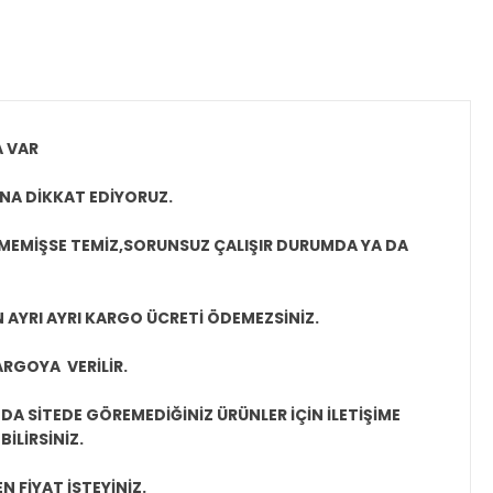
A VAR
NA DİKKAT EDİYORUZ.
LMEMİŞSE TEMİZ,SORUNSUZ ÇALIŞIR DURUMDA YA DA
N AYRI AYRI KARGO ÜCRETİ ÖDEMEZSİNİZ.
ARGOYA VERİLİR.
A SİTEDE GÖREMEDİĞİNİZ ÜRÜNLER İÇİN İLETİŞİME
İLİRSİNİZ.
N FİYAT İSTEYİNİZ.