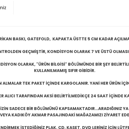
niz
İKAN BASKI, GATEFOLD, KAPAKTA ÜSTTE 5 CM KADAR AÇILM
KONTROLDEN GEÇMİŞTİR, KONDİSYON OLARAK 7 VE ÜSTÜ OLMASI
DİSYON OLARAK, "ÜRÜN BİLGİSİ" BÖLÜMÜNDE BİR ŞEY BELİRTİ
KULLANILMAMIŞ SIFIR GİBİDİR.
N ALMALAR TEK PAKET İÇİNDE KARGOLANIR. YANİ HER ÜRÜN İÇİ
R ALICI TARAFINDAN AKSİ BELİRTİLMEDİKÇE 24 SAAT İÇİNDE K
ZİN SADECE BİR BÖLÜMÜNÜ KAPSAMAKTADIR...ARADIĞINIZ YA D
 VEYA KADIKÖY AKMAR PASAJINDAKİ MAĞAZAMIZI ZİYARET EDEB
DİRMEK İSTEDİĞİNİZ PLAK, CD, KASET, DVD LERİNİZ İÇİN LÜTFE