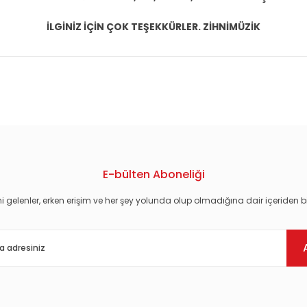
İLGİNİZ İÇİN ÇOK TEŞEKKÜRLER. ZİHNİMÜZİK
konularda yetersiz gördüğünüz noktaları öneri formunu kullanarak tarafım
E-bülten Aboneliği
i gelenler, erken erişim ve her şey yolunda olup olmadığına dair içeriden bi