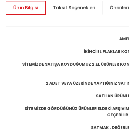
Ürün Bilgisi
Taksit Seçenekleri
Önerileri
AMER
İKİNCİ EL PLAKLAR 
SİTEMİZDE SATIŞA KOYDUĞUMUZ 2.EL ÜRÜNLER KON
2 ADET VEYA ÜZERİNDE YAPTIĞINIZ SATI
SATILAN ÜRÜNLE
SİTEMİZDE GÖRDÜĞÜNÜZ ÜRÜNLER ELDEKİ ARŞİVİMİ
GEÇEBİLİR
SATMAK , DEĞERLEN