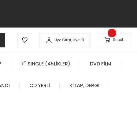
A
Sepet
Üye Girişi,
Üye Ol
P
7'' SINGLE (45LİKLER)
DVD FİLM
ANCI
CD YERLİ
KİTAP, DERGİ