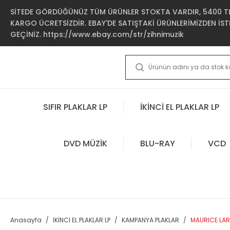
SİTEDE GÖRDÜĞÜNÜZ TÜM ÜRÜNLER STOKTA VARDIR, 5400 TL 
KARGO ÜCRETSİZDİR. EBAY'DE SATIŞTAKİ ÜRÜNLERİMİZDEN İSTE
GEÇİNİZ. https://www.ebay.com/str/zihnimuzik
SIFIR PLAKLAR LP
İKİNCİ EL PLAKLAR LP
DVD MÜZİK
BLU-RAY
VCD
Anasayfa
İKİNCİ EL PLAKLAR LP
KAMPANYA PLAKLAR
MAURICE LAR