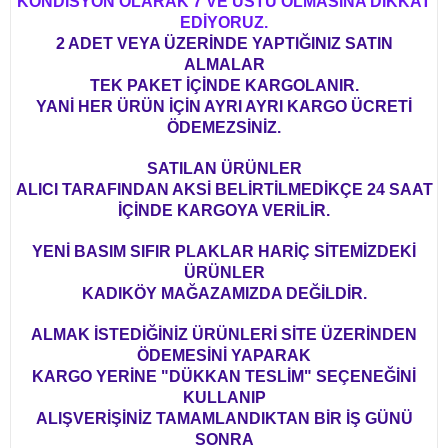
KONDİSYON OLARAK 7 VE ÜSTÜ OLMASINA DİKKAT
EDİYORUZ.
2 ADET VEYA ÜZERİNDE YAPTIĞINIZ SATIN
ALMALAR
TEK PAKET İÇİNDE KARGOLANIR.
YANİ HER ÜRÜN İÇİN AYRI AYRI KARGO ÜCRETİ
ÖDEMEZSİNİZ.
SATILAN ÜRÜNLER
ALICI TARAFINDAN AKSİ BELİRTİLMEDİKÇE 24 SAAT
İÇİNDE KARGOYA VERİLİR.
YENİ BASIM SIFIR PLAKLAR HARİÇ SİTEMİZDEKİ
ÜRÜNLER
KADIKÖY MAĞAZAMIZDA DEĞİLDİR.
ALMAK İSTEDİĞİNİZ ÜRÜNLERİ SİTE ÜZERİNDEN
ÖDEMESİNİ YAPARAK
KARGO YERİNE "DÜKKAN TESLİM" SEÇENEĞİNİ
KULLANIP
ALIŞVERİŞİNİZ TAMAMLANDIKTAN BİR İŞ GÜNÜ
SONRA