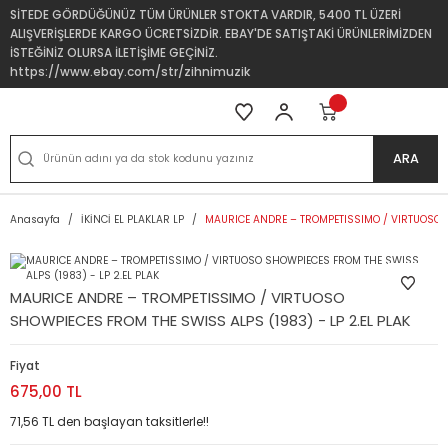
SİTEDE GÖRDÜĞÜNÜZ TÜM ÜRÜNLER STOKTA VARDIR, 5400 TL ÜZERİ
ALIŞVERİŞLERDE KARGO ÜCRETSİZDİR. EBAY'DE SATIŞTAKİ ÜRÜNLERİMİZDEN
İSTEĞİNİZ OLURSA İLETİŞİME GEÇİNİZ.
https://www.ebay.com/str/zihnimuzik
ARA
Anasayfa
İKİNCİ EL PLAKLAR LP
MAURICE ANDRE – TROMPETISSIMO / VIRTUOSO S
MAURICE ANDRE – TROMPETISSIMO / VIRTUOSO
SHOWPIECES FROM THE SWISS ALPS (1983) - LP 2.EL PLAK
Fiyat
675,00 TL
71,56 TL den başlayan taksitlerle!!